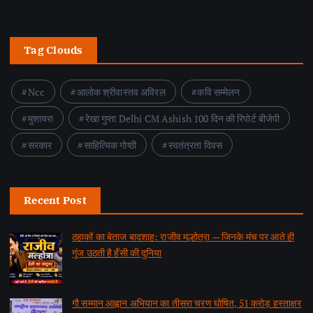
Tag Clouds
Ncc
आलोक श्रीवास्तव अविरल
कवि सम्मेलन
मुशायरा
रेखा गुप्ता Delhi CM Ashish 100 दिन की रिपोर्ट बीजेपी
सरकार
साहित्यिक गोष्ठी
स्वतंत्रता दिवस
Recent Post
ठहाकों का बेताज बादशाह: राजीव मल्होत्रा — जिनके मंच पर आते ही
गूंज उठती है हँसी की दुनिया
by समाचार वार्ता संवाददाता
August 7, 2026
गौ सम्मान आह्वान अभियान का तीसरा चरण घोषित, 51 करोड़ हस्ताक्षर