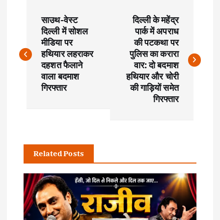
P
साउथ-वेस्ट
दिल्ली के महेंद्र
o
दिल्ली में सोशल
पार्क में अपराध
मीडिया पर
की पटकथा पर
s
हथियार लहराकर
पुलिस का करारा
दहशत फैलाने
वार: दो बदमाश
t
वाला बदमाश
हथियार और चोरी
गिरफ्तार
की गाड़ियों समेत
गिरफ्तार
n
a
v
Related Posts
i
g