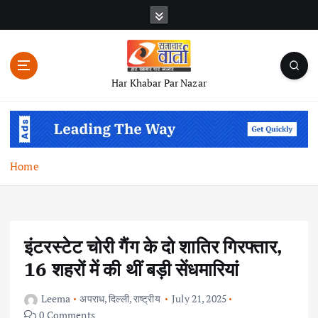
S
k
i
p
t
Har Khabar Par Nazar
o
c
o
n
t
Home
e
n
t
इंटरस्टेट चोरी गैंग के दो शातिर गिरफ्तार,
16 शहरों में की थीं बड़ी सेंधमारियां
Leema
अपराध
,
दिल्ली
,
राष्ट्रीय
July 21, 2025
0 Comments