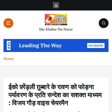
S
k
i
p
t
Har Khabar Par Nazar
o
c
o
n
t
Home
e
n
t
ईको फ़्रेंड्ली ग़ुब्बारे के रावण को फोड़ना
पर्यावरण के प्रति सन्देश का सशक्त माध्यम
: विजय गौड़ वाइस चेयरमैन