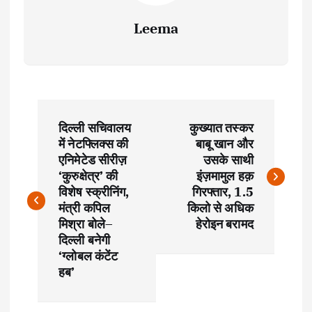
Leema
P
दिल्ली सचिवालय
कुख्यात तस्कर
o
में नेटफ्लिक्स की
बाबू खान और
एनिमेटेड सीरीज़
उसके साथी
s
‘कुरुक्षेत्र’ की
इंज़मामुल हक़
विशेष स्क्रीनिंग,
गिरफ्तार, 1.5
t
मंत्री कपिल
किलो से अधिक
मिश्रा बोले–
हेरोइन बरामद
दिल्ली बनेगी
n
‘ग्लोबल कंटेंट
हब’
a