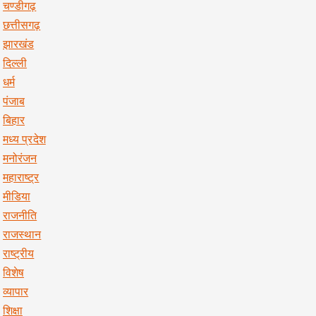
चण्डीगढ़
छत्तीसगढ़
झारखंड
दिल्ली
धर्म
पंजाब
बिहार
मध्य प्रदेश
मनोरंजन
महाराष्ट्र
मीडिया
राजनीति
राजस्थान
राष्ट्रीय
विशेष
व्यापार
शिक्षा