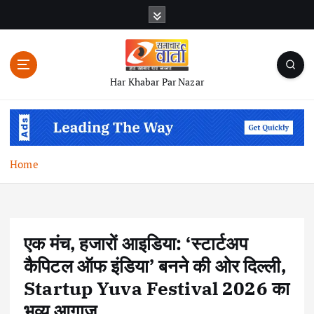
S
k
i
p
t
Har Khabar Par Nazar
o
c
o
n
t
Home
e
n
t
एक मंच, हजारों आइडिया: ‘स्टार्टअप
कैपिटल ऑफ इंडिया’ बनने की ओर दिल्ली,
Startup Yuva Festival 2026 का
भव्य आगाज़