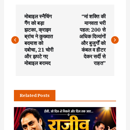
P
मोबाइल स्नैचिंग
“मां शक्ति की
o
गैंग को बड़ा
मानवता भरी
झटका, क्राइम
पहल: 200 से
s
ब्रांच ने कुख्यात
अधिक दिव्यांगों
बदमाश को
और बुजुर्गों को
t
दबोचा, 21 चोरी
कंबल व हीटर
और झपटे गए
देकर सर्दी से
मोबाइल बरामद
राहत”
n
a
v
Related Posts
i
g