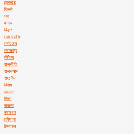
झारखंड
दिल्ली
धर्म
पंजाब
बिहार
मध्य प्रदेश
मनोरंजन
महाराष्ट्र
मीडिया
राजनीति
राजस्थान
राष्ट्रीय
विशेष
व्यापार
शिक्षा
समान्य
स्वास्थ्य
हरियाणा
हिमाचल