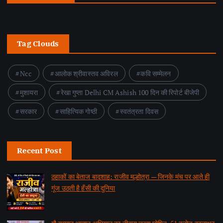
Tag Clouds
Ncc
आलोक श्रीवास्तव अविरल
कवि सम्मेलन
मुशायरा
रेखा गुप्ता Delhi CM Ashish 100 दिन की रिपोर्ट बीजेपी
सरकार
साहित्यिक गोष्ठी
स्वतंत्रता दिवस
Recent Post
ठहाकों का बेताज बादशाह: राजीव मल्होत्रा — जिनके मंच पर आते ही
गूंज उठती है हँसी की दुनिया
by समाचार वार्ता संवाददाता
August 7, 2026