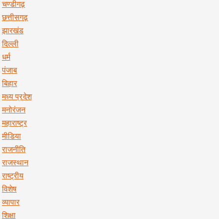
चण्डीगढ़
छत्तीसगढ़
झारखंड
दिल्ली
धर्म
पंजाब
बिहार
मध्य प्रदेश
मनोरंजन
महाराष्ट्र
मीडिया
राजनीति
राजस्थान
राष्ट्रीय
विशेष
व्यापार
शिक्षा