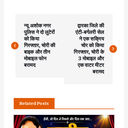
P
न्यू अशोक नगर
द्वारका जिले की
o
पुलिस ने दो लुटेरों
एंटी-बर्गलरी सेल
को किया
ने एक सक्रिय
s
गिरफ्तार, चोरी की
चोर को किया
बाइक और तीन
गिरफ्तार, चोरी के
t
मोबाइल फोन
3 मोबाइल और
बरामद
एक वाटर मीटर
बरामद
n
a
v
Related Posts
i