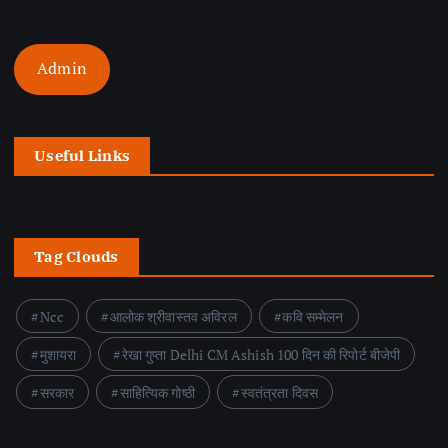
Admin
Useful Links
Tag Clouds
Ncc
आलोक श्रीवास्तव अविरल
कवि सम्मेलन
मुशायरा
रेखा गुप्ता Delhi CM Ashish 100 दिन की रिपोर्ट बीजेपी
सरकार
साहित्यिक गोष्ठी
स्वतंत्रता दिवस