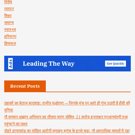
विशेष
व्यापार
शिक्षा
समान्य
स्वास्थ्य
हरियाणा
हिमाचल
Recent Posts
ठहाकों का बेताज बादशाह: राजीव मल्होत्रा — जिनके मंच पर आते ही गूंज उठती है हँसी की
दुनिया
गौ सम्मान आह्वान अभियान का तीसरा चरण घोषित, 51 करोड़ हस्ताक्षर प्रधानमंत्री तक
पहुंचाने का लक्ष्य
दोहरे हत्याकांड का वांछित आरोपी क्राइम ब्रांच के हत्थे चढ़ा, नौ आपराधिक मामलों में रहा