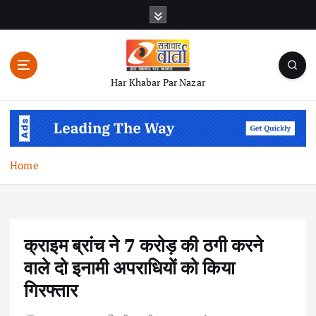
S
k
i
p
t
Har Khabar Par Nazar
o
c
o
n
t
Home
e
n
t
क्राइम ब्रांच ने 7 करोड़ की ठगी करने
वाले दो इनामी अपराधियों को किया
गिरफ्तार