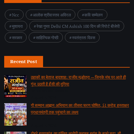
Ncc
आलोक श्रीवास्तव अविरल
कवि सम्मेलन
मुशायरा
रेखा गुप्ता Delhi CM Ashish 100 दिन की रिपोर्ट बीजेपी
सरकार
साहित्यिक गोष्ठी
स्वतंत्रता दिवस
Recent Post
ठहाकों का बेताज बादशाह: राजीव मल्होत्रा — जिनके मंच पर आते ही
गूंज उठती है हँसी की दुनिया
by समाचार वार्ता संवाददाता
August 7, 2026
गौ सम्मान आह्वान अभियान का तीसरा चरण घोषित, 51 करोड़ हस्ताक्षर
प्रधानमंत्री तक पहुंचाने का लक्ष्य
by समाचार वार्ता संवाददाता
August 7, 2026
दोहरे हत्याकांड का वांछित आरोपी क्राइम ब्रांच के हत्थे चढ़ा, नौ