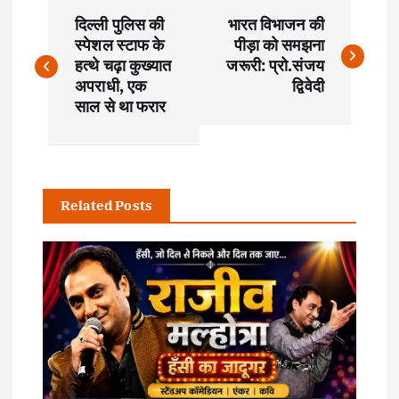
P
दिल्ली पुलिस की
भारत विभाजन की
o
स्पेशल स्टाफ के
पीड़ा को समझना
हत्थे चढ़ा कुख्यात
जरूरी: प्रो.संजय
s
अपराधी, एक
द्विवेदी
साल से था फरार
t
n
Related Posts
a
v
i
g