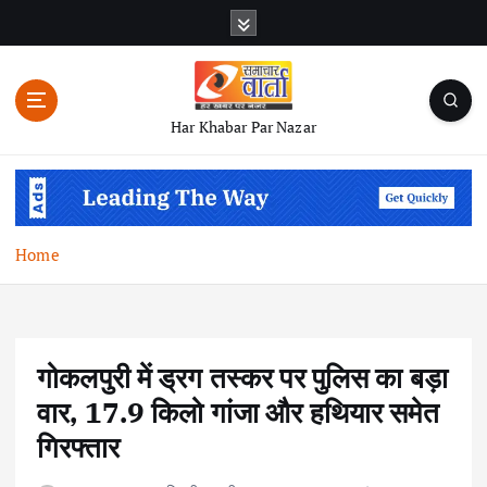
S
k
i
p
t
Har Khabar Par Nazar
o
c
o
n
t
Home
e
n
t
गोकलपुरी में ड्रग तस्कर पर पुलिस का बड़ा
वार, 17.9 किलो गांजा और हथियार समेत
गिरफ्तार