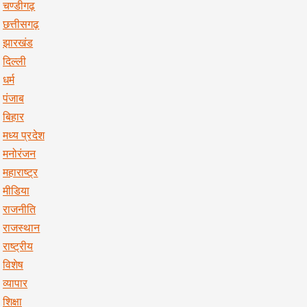
चण्डीगढ़
छत्तीसगढ़
झारखंड
दिल्ली
धर्म
पंजाब
बिहार
मध्य प्रदेश
मनोरंजन
महाराष्ट्र
मीडिया
राजनीति
राजस्थान
राष्ट्रीय
विशेष
व्यापार
शिक्षा