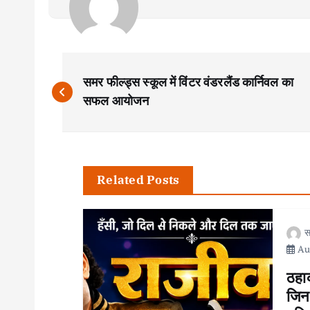
P
समर फील्ड्स स्कूल में विंटर वंडरलैंड कार्निवल का
o
सफल आयोजन
s
t
Related Posts
n
स
Aug
a
ठहाक
v
जिनक