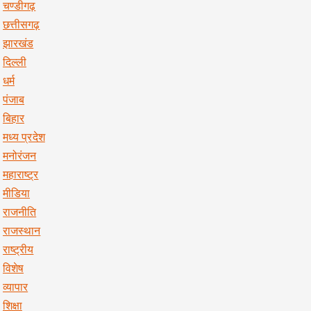
चण्डीगढ़
छत्तीसगढ़
झारखंड
दिल्ली
धर्म
पंजाब
बिहार
मध्य प्रदेश
मनोरंजन
महाराष्ट्र
मीडिया
राजनीति
राजस्थान
राष्ट्रीय
विशेष
व्यापार
शिक्षा