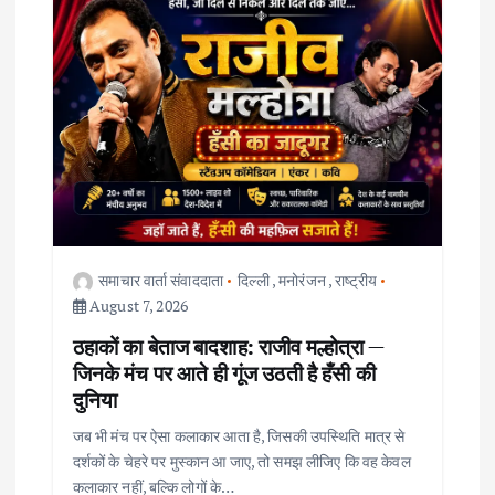
g
a
t
i
o
समाचार वार्ता संवाददाता
दिल्ली
,
मनोरंजन
,
राष्ट्रीय
n
August 7, 2026
ठहाकों का बेताज बादशाह: राजीव मल्होत्रा —
जिनके मंच पर आते ही गूंज उठती है हँसी की
दुनिया
जब भी मंच पर ऐसा कलाकार आता है, जिसकी उपस्थिति मात्र से
दर्शकों के चेहरे पर मुस्कान आ जाए, तो समझ लीजिए कि वह केवल
कलाकार नहीं, बल्कि लोगों के…