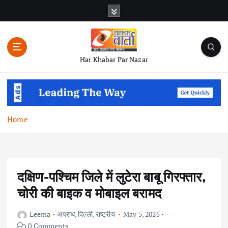
S
k
i
p
t
Har Khabar Par Nazar
o
c
o
n
t
Home
e
n
t
दक्षिण-पश्चिम जिले में लुटेरा बाबू गिरफ्तार,
चोरी की बाइक व मोबाइल बरामद
Leema
अपराध
,
दिल्ली
,
राष्ट्रीय
May 5, 2025
0 Comments