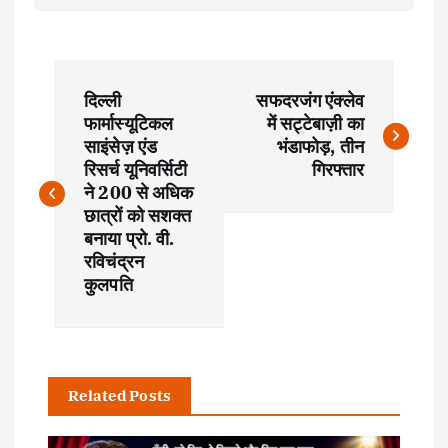
P
दिल्ली
सफदरजंग एंक्लेव
o
फार्मास्यूटिकल
में सट्टेबाज़ी का
साइंसेज़ एंड
भंडाफोड़, तीन
s
रिसर्च यूनिवर्सिटी
गिरफ्तार
ने 200 से अधिक
t
छात्रों को सशक्त
बनाया प्रो. वी.
रविचंद्रन
n
कुलपति
a
v
Related Posts
i