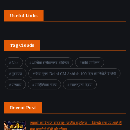
Useful Links
Tag Clouds
Ncc
आलोक श्रीवास्तव अविरल
कवि सम्मेलन
मुशायरा
रेखा गुप्ता Delhi CM Ashish 100 दिन की रिपोर्ट बीजेपी
सरकार
साहित्यिक गोष्ठी
स्वतंत्रता दिवस
Recent Post
ठहाकों का बेताज बादशाह: राजीव मल्होत्रा — जिनके मंच पर आते ही
गूंज उठती है हँसी की दुनिया