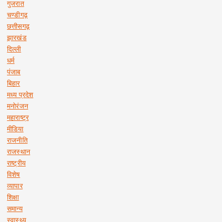
गुजरात
चण्डीगढ़
छत्तीसगढ़
झारखंड
दिल्ली
धर्म
पंजाब
बिहार
मध्य प्रदेश
मनोरंजन
महाराष्ट्र
मीडिया
राजनीति
राजस्थान
राष्ट्रीय
विशेष
व्यापार
शिक्षा
समान्य
स्वास्थ्य