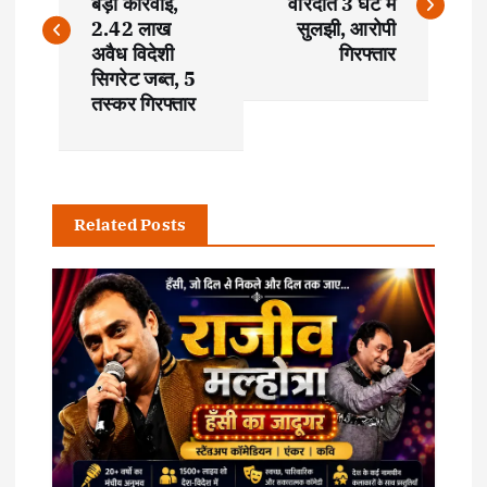
बड़ी कार्रवाई,
वारदात 3 घंटे में
s
2.42 लाख
सुलझी, आरोपी
अवैध विदेशी
गिरफ्तार
t
सिगरेट जब्त, 5
तस्कर गिरफ्तार
n
a
Related Posts
v
i
g
a
t