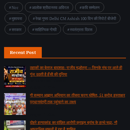
Ncc
आलोक श्रीवास्तव अविरल
कवि सम्मेलन
मुशायरा
रेखा गुप्ता Delhi CM Ashish 100 दिन की रिपोर्ट बीजेपी
सरकार
साहित्यिक गोष्ठी
स्वतंत्रता दिवस
Recent Post
ठहाकों का बेताज बादशाह: राजीव मल्होत्रा — जिनके मंच पर आते ही
गूंज उठती है हँसी की दुनिया
by समाचार वार्ता संवाददाता
August 7, 2026
गौ सम्मान आह्वान अभियान का तीसरा चरण घोषित, 51 करोड़ हस्ताक्षर
प्रधानमंत्री तक पहुंचाने का लक्ष्य
by समाचार वार्ता संवाददाता
August 7, 2026
दोहरे हत्याकांड का वांछित आरोपी क्राइम ब्रांच के हत्थे चढ़ा, नौ
आपराधिक मामलों में रहा है शामिल