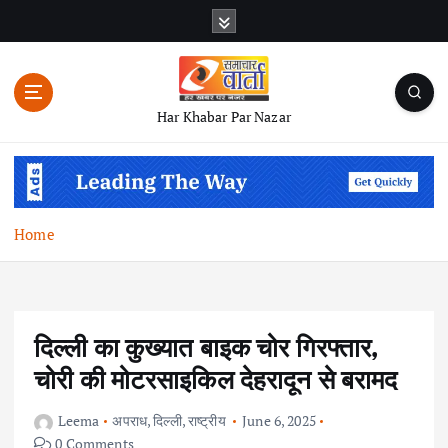
S
k
i
p
t
Har Khabar Par Nazar
o
c
o
n
t
Home
e
n
t
दिल्ली का कुख्यात बाइक चोर गिरफ्तार,
चोरी की मोटरसाइकिल देहरादून से बरामद
Leema
अपराध
,
दिल्ली
,
राष्ट्रीय
June 6, 2025
0 Comments