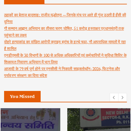
ठहाकों का बेताज बादशाह: राजीव मल्होत्रा — जिनके मंच पर आते ही गूंज उठती है हँसी की
दुनिया
गौ सम्मान आह्वान अभियान का तीसरा चरण घोषित, 51 करोड़ हस्ताक्षर प्रधानमंत्री तक
पहुंचाने का लक्ष्य
दोहरे हत्याकांड का वांछित आरोपी क्राइम ब्रांच के हत्थे चढ़ा, नौ आपराधिक मामलों में रहा
है शामिल
एनडीएमसी के 30 विभागों के 100 से अधिक अधिकारियों एवं कर्मचारियों ने सुविधा शिविर के
शिकायत निवारण अभियान में भाग लिया
आजादी के 79 वर्ष पूर्ण होने पर एनसीसी ने निकाली साइक्लोथॉन-2026, फिटनेस और
पर्यावरण संरक्षण का दिया संदेश
You Missed