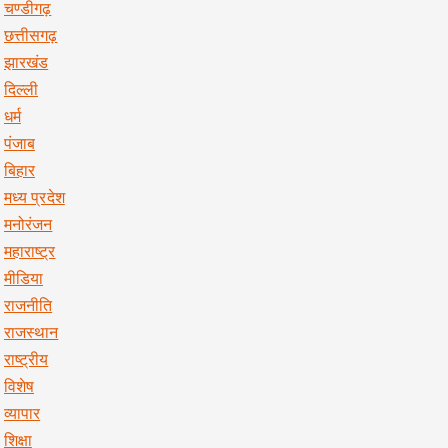
चण्डीगढ़
छत्तीसगढ़
झारखंड
दिल्ली
धर्म
पंजाब
बिहार
मध्य प्रदेश
मनोरंजन
महाराष्ट्र
मीडिया
राजनीति
राजस्थान
राष्ट्रीय
विशेष
व्यापार
शिक्षा