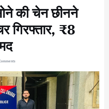
 सोने की चेन छीनने
ैचर गिरफ्तार, ₹8
ामद
Comments