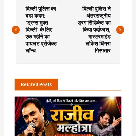
P
दिल्ली पुलिस का
दिल्ली पुलिस ने
o
बड़ा कदम:
अंतरराष्ट्रीय
‘ड्रग्स मुक्त
ड्रग सिंडिकेट का
s
दिल्ली’ के लिए
किया पर्दाफाश,
एक महीने का
मास्टरमाइंड
t
पायलट प्रोजेक्ट
लोकेश धिंगरा
लॉन्च
गिरफ्तार
n
a
Related Posts
v
i
g