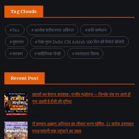
Tag Clouds
Ncc
आलोक श्रीवास्तव अविरल
कवि सम्मेलन
मुशायरा
रेखा गुप्ता Delhi CM Ashish 100 दिन की रिपोर्ट बीजेपी
सरकार
साहित्यिक गोष्ठी
स्वतंत्रता दिवस
Recent Post
ठहाकों का बेताज बादशाह: राजीव मल्होत्रा — जिनके मंच पर आते ही
गूंज उठती है हँसी की दुनिया
by समाचार वार्ता संवाददाता
August 7, 2026
गौ सम्मान आह्वान अभियान का तीसरा चरण घोषित, 51 करोड़ हस्ताक्षर
प्रधानमंत्री तक पहुंचाने का लक्ष्य
by समाचार वार्ता संवाददाता