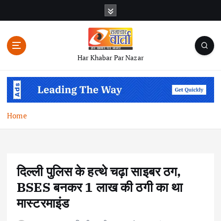
S
k
i
p
t
Har Khabar Par Nazar
o
c
o
n
t
Home
e
n
t
दिल्ली पुलिस के हत्थे चढ़ा साइबर ठग,
BSES बनकर 1 लाख की ठगी का था
मास्टरमाइंड