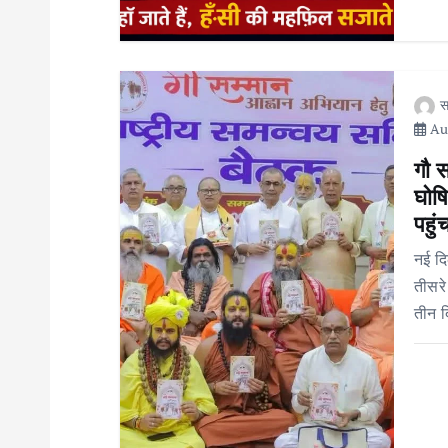
i
o
स
Aug
n
गौ 
घोषि
पहुंच
नई दि
तीसरे
तीन द