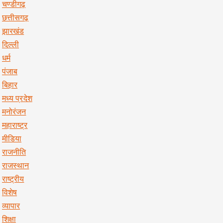
चण्डीगढ़
छत्तीसगढ़
झारखंड
दिल्ली
धर्म
पंजाब
बिहार
मध्य प्रदेश
मनोरंजन
महाराष्ट्र
मीडिया
राजनीति
राजस्थान
राष्ट्रीय
विशेष
व्यापार
शिक्षा