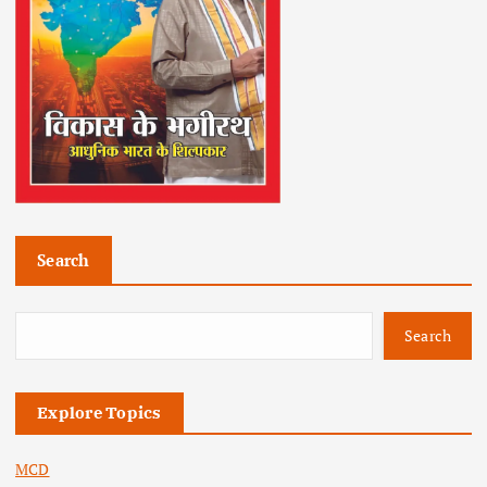
Search
Search
Explore Topics
MCD