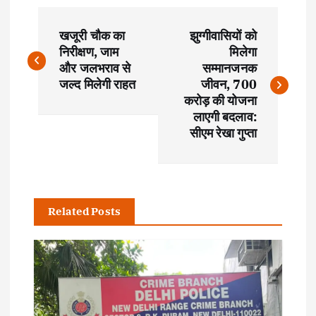
P
खजूरी चौक का
झुग्गीवासियों को
o
निरीक्षण, जाम
मिलेगा
और जलभराव से
सम्मानजनक
s
जल्द मिलेगी राहत
जीवन, 700
करोड़ की योजना
t
लाएगी बदलाव:
सीएम रेखा गुप्ता
n
a
Related Posts
v
i
g