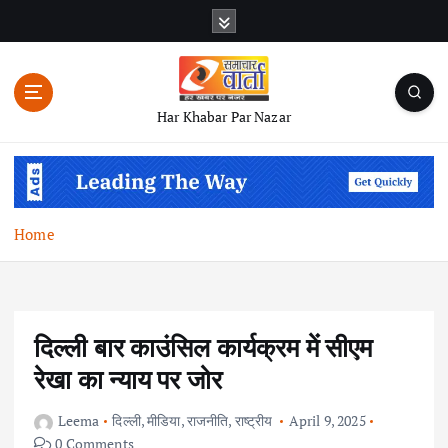
S
k
i
p
t
Har Khabar Par Nazar
o
c
o
n
t
Home
e
n
t
दिल्ली बार काउंसिल कार्यक्रम में सीएम
रेखा का न्याय पर जोर
Leema
दिल्ली
,
मीडिया
,
राजनीति
,
राष्ट्रीय
April 9, 2025
0 Comments