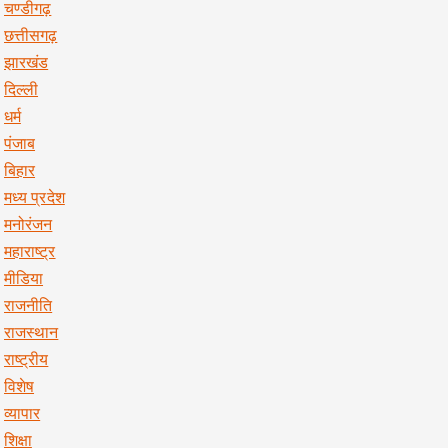
चण्डीगढ़
छत्तीसगढ़
झारखंड
दिल्ली
धर्म
पंजाब
बिहार
मध्य प्रदेश
मनोरंजन
महाराष्ट्र
मीडिया
राजनीति
राजस्थान
राष्ट्रीय
विशेष
व्यापार
शिक्षा