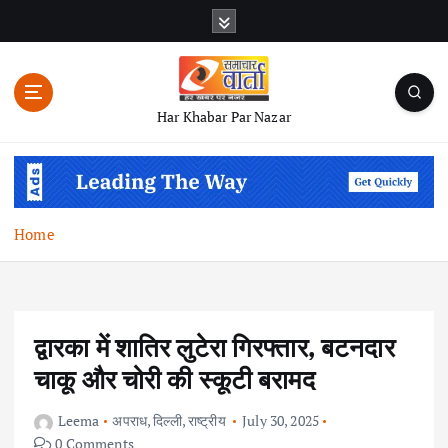
S
k
i
p
t
Har Khabar Par Nazar
o
c
o
n
t
Home
e
n
t
द्वारका में शातिर लुटेरा गिरफ्तार, बटनदार
चाकू और चोरी की स्कूटी बरामद
Leema
अपराध
,
दिल्ली
,
राष्ट्रीय
July 30, 2025
0 Comments