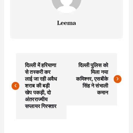
Leema
P
दिल्ली में हरियाणा
दिल्ली पुलिस को
o
से तस्करी कर
मिला नया
लाई जा रही अवैध
कमिश्नर, एसबीके
s
शराब की बड़ी
सिंह ने संभाली
खेप पकड़ी, दो
कमान
t
अंतरराज्यीय
सप्लायर गिरफ्तार
n
a