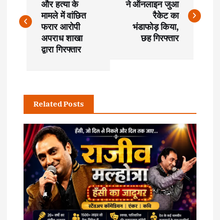
o
और हत्या के
ने ऑनलाइन जुआ
मामले में वांछित
रैकेट का
s
फरार आरोपी
भंडाफोड़ किया,
अपराध शाखा
छह गिरफ्तार
t
द्वारा गिरफ्तार
n
a
Related Posts
v
i
g
a