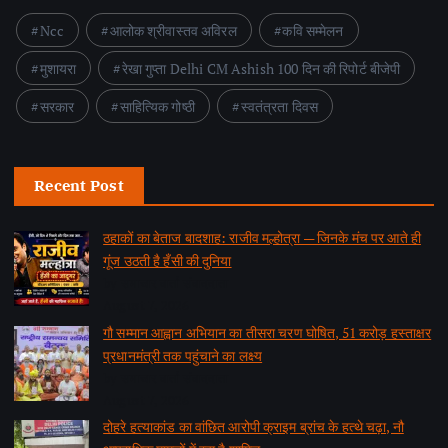
Ncc
आलोक श्रीवास्तव अविरल
कवि सम्मेलन
मुशायरा
रेखा गुप्ता Delhi CM Ashish 100 दिन की रिपोर्ट बीजेपी
सरकार
साहित्यिक गोष्ठी
स्वतंत्रता दिवस
Recent Post
ठहाकों का बेताज बादशाह: राजीव मल्होत्रा — जिनके मंच पर आते ही
गूंज उठती है हँसी की दुनिया
by समाचार वार्ता संवाददाता
August 7, 2026
गौ सम्मान आह्वान अभियान का तीसरा चरण घोषित, 51 करोड़ हस्ताक्षर
प्रधानमंत्री तक पहुंचाने का लक्ष्य
by समाचार वार्ता संवाददाता
August 7, 2026
दोहरे हत्याकांड का वांछित आरोपी क्राइम ब्रांच के हत्थे चढ़ा, नौ