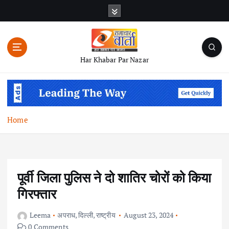
S
k
i
p
t
Har Khabar Par Nazar
o
c
o
n
t
Home
e
n
t
पूर्वी जिला पुलिस ने दो शातिर चोरों को किया
गिरफ्तार
Leema
अपराध
,
दिल्ली
,
राष्ट्रीय
August 23, 2024
0 Comments