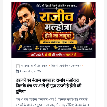
i
g
a
t
i
o
समाचार वार्ता संवाददाता
दिल्ली
,
मनोरंजन
,
राष्ट्रीय
August 7, 2026
n
ठहाकों का बेताज बादशाह: राजीव मल्होत्रा —
जिनके मंच पर आते ही गूंज उठती है हँसी की
दुनिया
जब भी मंच पर ऐसा कलाकार आता है, जिसकी उपस्थिति मात्र से
दर्शकों के चेहरे पर मुस्कान आ जाए, तो समझ लीजिए कि वह केवल