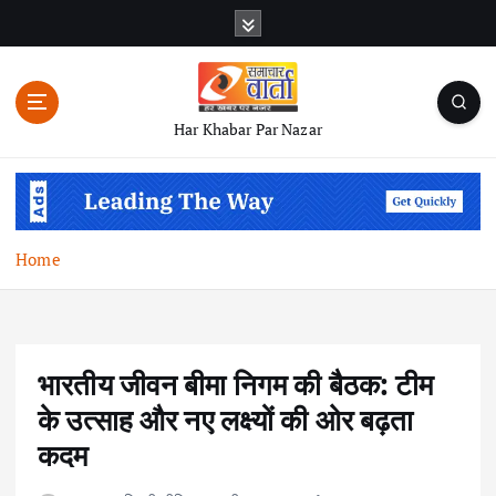
S
k
i
p
t
Har Khabar Par Nazar
o
c
o
n
t
Home
e
n
t
भारतीय जीवन बीमा निगम की बैठक: टीम
के उत्साह और नए लक्ष्यों की ओर बढ़ता
कदम