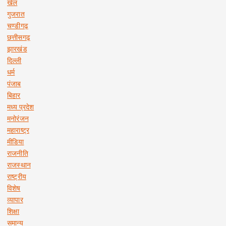
खेल
गुजरात
चण्डीगढ़
छत्तीसगढ़
झारखंड
दिल्ली
धर्म
पंजाब
बिहार
मध्य प्रदेश
मनोरंजन
महाराष्ट्र
मीडिया
राजनीति
राजस्थान
राष्ट्रीय
विशेष
व्यापार
शिक्षा
समान्य