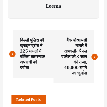
Leema
P
दिल्ली पुलिस की
बैंक धोखाधड़ी
o
क्राइम ब्रांच ने
मामले में
225 मामलों में
तत्कालीन पैनल
s
वांछित खतरनाक
वकील को 3 साल
अपराधी को
की सजा,
t
दबोचा
40,000 रुपये
का जुर्माना
n
a
Related Posts
v