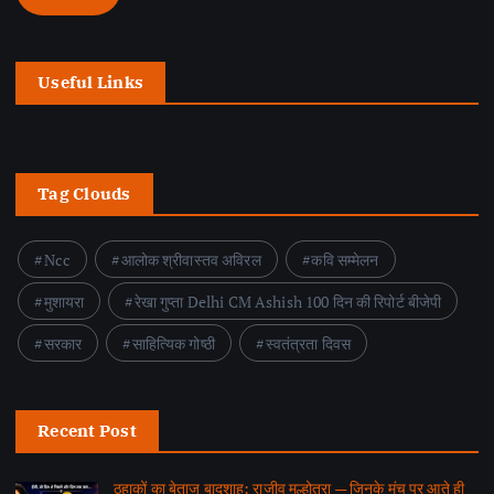
Useful Links
Tag Clouds
Ncc
आलोक श्रीवास्तव अविरल
कवि सम्मेलन
मुशायरा
रेखा गुप्ता Delhi CM Ashish 100 दिन की रिपोर्ट बीजेपी
सरकार
साहित्यिक गोष्ठी
स्वतंत्रता दिवस
Recent Post
ठहाकों का बेताज बादशाह: राजीव मल्होत्रा — जिनके मंच पर आते ही