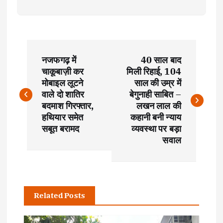
P
नजफगढ़ में
40 साल बाद
o
चाकूबाज़ी कर
मिली रिहाई, 104
मोबाइल लूटने
साल की उम्र में
s
वाले दो शातिर
बेगुनाही साबित –
बदमाश गिरफ्तार,
लखन लाल की
t
हथियार समेत
कहानी बनी न्याय
सबूत बरामद
व्यवस्था पर बड़ा
सवाल
n
a
v
Related Posts
i