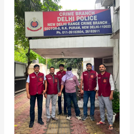
g
a
t
i
o
n