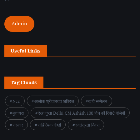
Admin
Useful Links
Tag Clouds
Ncc
आलोक श्रीवास्तव अविरल
कवि सम्मेलन
मुशायरा
रेखा गुप्ता Delhi CM Ashish 100 दिन की रिपोर्ट बीजेपी
सरकार
साहित्यिक गोष्ठी
स्वतंत्रता दिवस