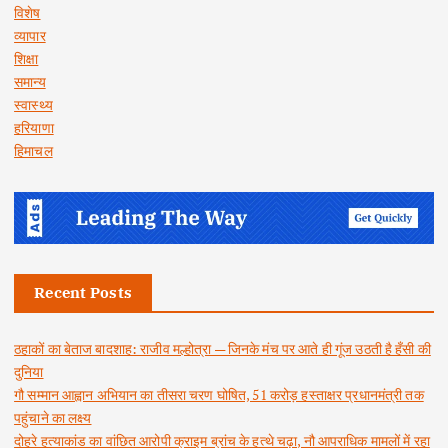
विशेष
व्यापार
शिक्षा
समान्य
स्वास्थ्य
हरियाणा
हिमाचल
Recent Posts
ठहाकों का बेताज बादशाह: राजीव मल्होत्रा — जिनके मंच पर आते ही गूंज उठती है हँसी की
दुनिया
गौ सम्मान आह्वान अभियान का तीसरा चरण घोषित, 51 करोड़ हस्ताक्षर प्रधानमंत्री तक
पहुंचाने का लक्ष्य
दोहरे हत्याकांड का वांछित आरोपी क्राइम ब्रांच के हत्थे चढ़ा, नौ आपराधिक मामलों में रहा