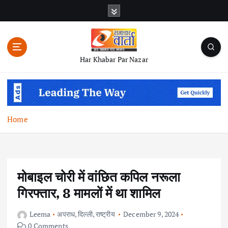
S
k
i
p
t
Har Khabar Par Nazar
o
c
o
n
t
Home
e
n
t
मोबाइल चोरी में वांछित कपिल नरूला
गिरफ्तार, 8 मामलों में था शामिल
Leema
अपराध
,
दिल्ली
,
राष्ट्रीय
December 9, 2024
0 Comments