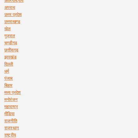
अंतरराष्ट्रीय
अपराध
उत्तर प्रदेश
उत्तराखण्ड
खेल
गुजरात
चण्डीगढ़
छत्तीसगढ़
झारखंड
दिल्ली
धर्म
पंजाब
बिहार
मध्य प्रदेश
मनोरंजन
महाराष्ट्र
मीडिया
राजनीति
राजस्थान
राष्ट्रीय