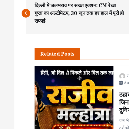
P
दिल्ली में जलभराव पर सख्त एक्शन: CM रेखा
o
गुप्ता का अल्टीमेटम, 30 जून तक हर हाल में पूरी हो
सफाई
s
t
Related Posts
n
स
a
Aug
v
ठहाक
जिनक
i
दुनि
जब भी
दर्शक