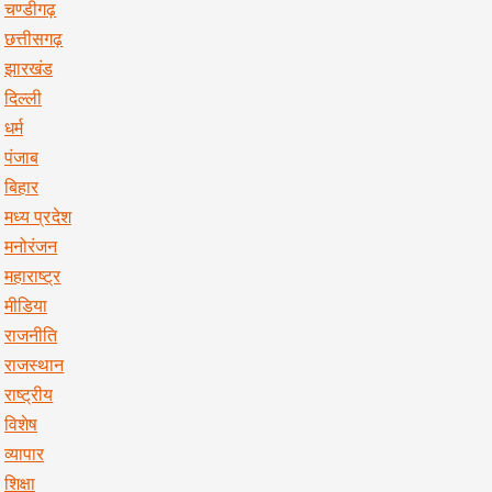
चण्डीगढ़
छत्तीसगढ़
झारखंड
दिल्ली
धर्म
पंजाब
बिहार
मध्य प्रदेश
मनोरंजन
महाराष्ट्र
मीडिया
राजनीति
राजस्थान
राष्ट्रीय
विशेष
व्यापार
शिक्षा