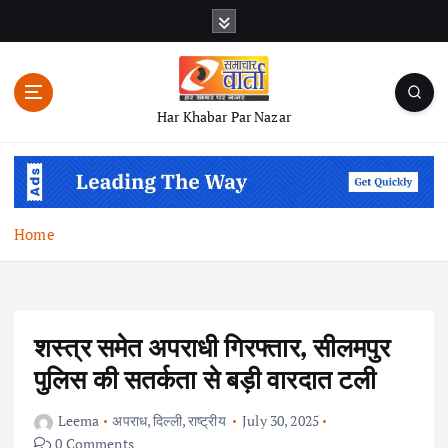
S
k
i
p
t
Har Khabar Par Nazar
o
c
o
n
t
Home
e
n
t
शस्त्र समेत अपराधी गिरफ्तार, सीलमपुर
पुलिस की सतर्कता से बड़ी वारदात टली
Leema
अपराध
,
दिल्ली
,
राष्ट्रीय
July 30, 2025
0 Comments