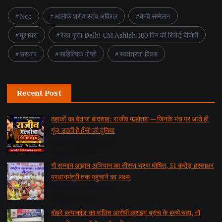
Ncc
आलोक श्रीवास्तव अविरल
कवि सम्मेलन
मुशायरा
रेखा गुप्ता Delhi CM Ashish 100 दिन की रिपोर्ट बीजेपी
सरकार
साहित्यिक गोष्ठी
स्वतंत्रता दिवस
Recent Post
ठहाकों का बेताज बादशाह: राजीव मल्होत्रा — जिनके मंच पर आते ही
गूंज उठती है हँसी की दुनिया
by समाचार वार्ता संवाददाता
August 7, 2026
गौ सम्मान आह्वान अभियान का तीसरा चरण घोषित, 51 करोड़ हस्ताक्षर
प्रधानमंत्री तक पहुंचाने का लक्ष्य
by समाचार वार्ता संवाददाता
August 7, 2026
दोहरे हत्याकांड का वांछित आरोपी क्राइम ब्रांच के हत्थे चढ़ा, नौ