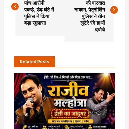
पांच आरोपी
की वारदात
s
पकड़े, डेढ़ घंटे में
नाकाम, पेट्रोलिंग
पुलिस ने किया
पुलिस ने तीन
t
बड़ा खुलासा
लुटेरे रंगे हाथों
दबोचे
n
a
Related Posts
v
i
g
a
t