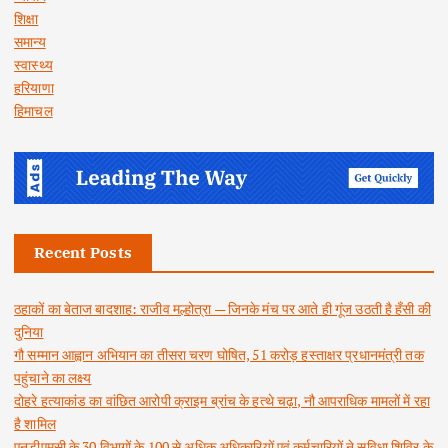
शिक्षा
समान्य
स्वास्थ्य
हरियाणा
हिमाचल
Recent Posts
ठहाकों का बेताज बादशाह: राजीव मल्होत्रा — जिनके मंच पर आते ही गूंज उठती है हँसी की
दुनिया
गौ सम्मान आह्वान अभियान का तीसरा चरण घोषित, 51 करोड़ हस्ताक्षर प्रधानमंत्री तक
पहुंचाने का लक्ष्य
दोहरे हत्याकांड का वांछित आरोपी क्राइम ब्रांच के हत्थे चढ़ा, नौ आपराधिक मामलों में रहा
है शामिल
एनडीएमसी के 30 विभागों के 100 से अधिक अधिकारियों एवं कर्मचारियों ने सुविधा शिविर के