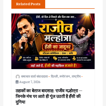
a
Related Posts
v
i
g
a
t
i
समाचार वार्ता संवाददाता
दिल्ली
,
मनोरंजन
,
राष्ट्रीय
o
August 7, 2026
ठहाकों का बेताज बादशाह: राजीव मल्होत्रा —
n
जिनके मंच पर आते ही गूंज उठती है हँसी की
दुनिया