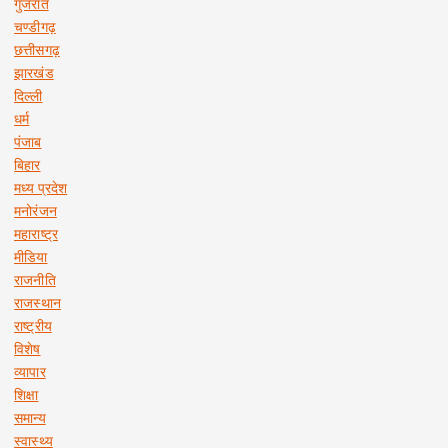
गुजरात
चण्डीगढ़
छत्तीसगढ़
झारखंड
दिल्ली
धर्म
पंजाब
बिहार
मध्य प्रदेश
मनोरंजन
महाराष्ट्र
मीडिया
राजनीति
राजस्थान
राष्ट्रीय
विशेष
व्यापार
शिक्षा
समान्य
स्वास्थ्य