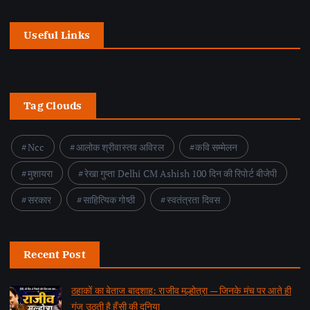
Useful Links
Tag Clouds
Ncc
आलोक श्रीवास्तव अविरल
कवि सम्मेलन
मुशायरा
रेखा गुप्ता Delhi CM Ashish 100 दिन की रिपोर्ट बीजेपी
सरकार
साहित्यिक गोष्ठी
स्वतंत्रता दिवस
Recent Post
ठहाकों का बेताज बादशाह: राजीव मल्होत्रा — जिनके मंच पर आते ही
गूंज उठती है हँसी की दुनिया