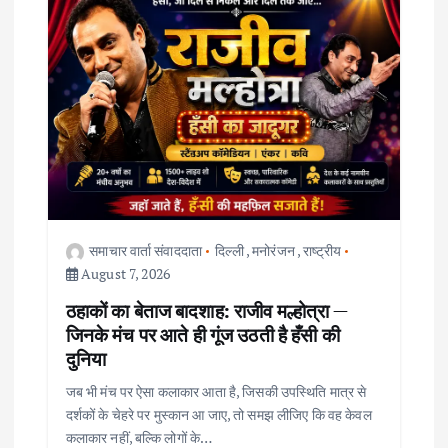
v
i
g
a
t
i
समाचार वार्ता संवाददाता
दिल्ली
,
मनोरंजन
,
राष्ट्रीय
August 7, 2026
o
ठहाकों का बेताज बादशाह: राजीव मल्होत्रा —
जिनके मंच पर आते ही गूंज उठती है हँसी की
n
दुनिया
जब भी मंच पर ऐसा कलाकार आता है, जिसकी उपस्थिति मात्र से
दर्शकों के चेहरे पर मुस्कान आ जाए, तो समझ लीजिए कि वह केवल
कलाकार नहीं, बल्कि लोगों के…