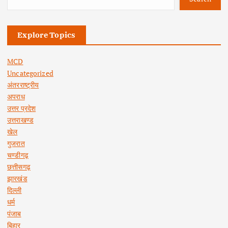
Explore Topics
MCD
Uncategorized
अंतरराष्ट्रीय
अपराध
उत्तर प्रदेश
उत्तराखण्ड
खेल
गुजरात
चण्डीगढ़
छत्तीसगढ़
झारखंड
दिल्ली
धर्म
पंजाब
बिहार