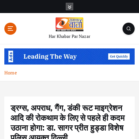
S
k
i
p
t
Har Khabar Par Nazar
o
c
o
n
t
Home
e
n
t
ड्रग्स, अपराध, गैंग, डंकी रूट माइग्रेशन
आदि की रोकथाम के लिए से पहले ही कदम
उठाना होगा: डा. सागर प्रीत हुड्डा विशेष
पुलिस आयुक्त दिल्ली