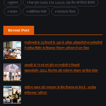
मुशायरा
रेखा गुप्ता Delhi CM Ashish 100 दिन की रिपोर्ट बीजेपी
सरकार
साहित्यिक गोष्ठी
स्वतंत्रता दिवस
Recent Post
एनडीएमसी के 30 विभागों के 100 से अधिक अधिकारियों एवं कर्मचारियों
ने सुविधा शिविर के शिकायत निवारण अभियान में भाग लिया
by समाचार वार्ता संवाददाता
August 2, 2026
आजादी के 79 वर्ष पूर्ण होने पर एनसीसी ने निकाली
साइक्लोथॉन-2026, फिटनेस और पर्यावरण संरक्षण का दिया संदेश
by समाचार वार्ता संवाददाता
August 2, 2026
साहित्य समाज और प्रशासन के बीच विश्वास का सेतु है : आलोक
श्रीवास्तव ‘अविरल’
by समाचार वार्ता संवाददाता
August 2, 2026