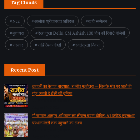
Tag Clouds
Ncc
आलोक श्रीवास्तव अविरल
कवि सम्मेलन
मुशायरा
रेखा गुप्ता Delhi CM Ashish 100 दिन की रिपोर्ट बीजेपी
सरकार
साहित्यिक गोष्ठी
स्वतंत्रता दिवस
Recent Post
ठहाकों का बेताज बादशाह: राजीव मल्होत्रा — जिनके मंच पर आते ही
गूंज उठती है हँसी की दुनिया
by समाचार वार्ता संवाददाता
August 7, 2026
गौ सम्मान आह्वान अभियान का तीसरा चरण घोषित, 51 करोड़ हस्ताक्षर
प्रधानमंत्री तक पहुंचाने का लक्ष्य
by समाचार वार्ता संवाददाता
August 7, 2026