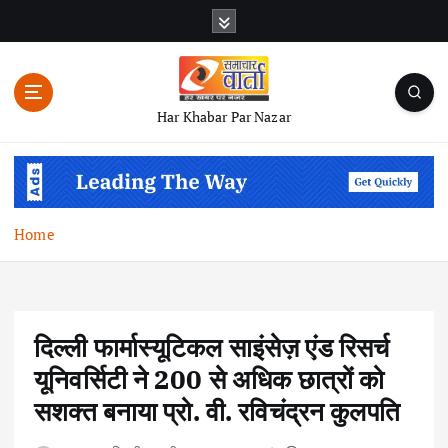
S
k
i
p
t
Har Khabar Par Nazar
o
c
o
n
t
Home
e
n
t
दिल्ली फार्मास्यूटिकल साइंसेज़ एंड रिसर्च
यूनिवर्सिटी ने 200 से अधिक छात्रों को
सशक्त बनाया प्रो. वी. रविचंद्रन कुलपति