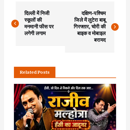
P
दिल्ली में निजी
दक्षिण-पश्चिम
o
स्कूलों की
जिले में लुटेरा बाबू
मनमानी फीस पर
गिरफ्तार, चोरी की
s
लगेगी लगाम
बाइक व मोबाइल
बरामद
t
n
Related Posts
a
v
i
g