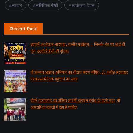
सरकार
साहित्यिक गोष्ठी
स्वतंत्रता दिवस
Recent Post
ठहाकों का बेताज बादशाह: राजीव मल्होत्रा — जिनके मंच पर आते ही
गूंज उठती है हँसी की दुनिया
by समाचार वार्ता संवाददाता
August 7, 2026
गौ सम्मान आह्वान अभियान का तीसरा चरण घोषित, 51 करोड़ हस्ताक्षर
प्रधानमंत्री तक पहुंचाने का लक्ष्य
by समाचार वार्ता संवाददाता
August 7, 2026
दोहरे हत्याकांड का वांछित आरोपी क्राइम ब्रांच के हत्थे चढ़ा, नौ
आपराधिक मामलों में रहा है शामिल
by समाचार वार्ता संवाददाता
August 6, 2026