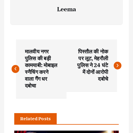
Leema
P
मालवीय नगर
पिस्तौल की नोक
o
पुलिस की बड़ी
पर लूट, मेहरौली
कामयाबी: मोबाइल
पुलिस ने 24 घंटे
s
स्नैचिंग करने
में दोनों आरोपी
वाला गैंग धर
दबोचे
t
दबोचा
n
a
Related Posts