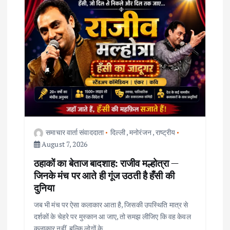
v
i
g
a
t
i
समाचार वार्ता संवाददाता
दिल्ली
,
मनोरंजन
,
राष्ट्रीय
o
August 7, 2026
ठहाकों का बेताज बादशाह: राजीव मल्होत्रा —
n
जिनके मंच पर आते ही गूंज उठती है हँसी की
दुनिया
जब भी मंच पर ऐसा कलाकार आता है, जिसकी उपस्थिति मात्र से
दर्शकों के चेहरे पर मुस्कान आ जाए, तो समझ लीजिए कि वह केवल
कलाकार नहीं, बल्कि लोगों के…