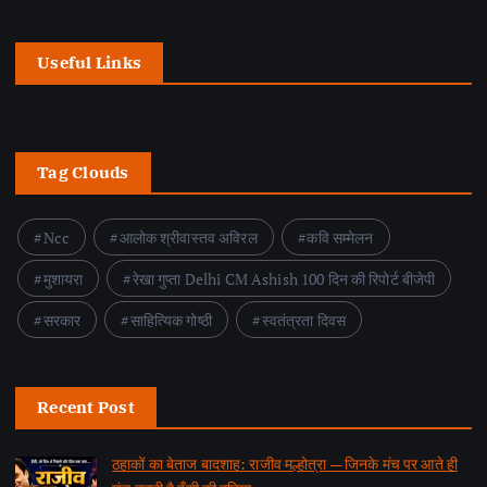
Useful Links
Tag Clouds
Ncc
आलोक श्रीवास्तव अविरल
कवि सम्मेलन
मुशायरा
रेखा गुप्ता Delhi CM Ashish 100 दिन की रिपोर्ट बीजेपी
सरकार
साहित्यिक गोष्ठी
स्वतंत्रता दिवस
Recent Post
ठहाकों का बेताज बादशाह: राजीव मल्होत्रा — जिनके मंच पर आते ही