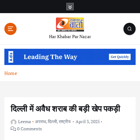
S
k
i
p
t
Har Khabar Par Nazar
o
c
o
n
t
Home
e
n
t
दिल्ली में अवैध शराब की बड़ी खेप पकड़ी
Leema
अपराध
,
दिल्ली
,
राष्ट्रीय
April 3, 2025
0 Comments