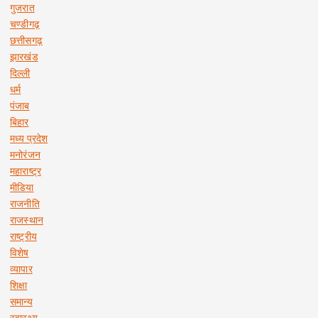
गुजरात
चण्डीगढ़
छत्तीसगढ़
झारखंड
दिल्ली
धर्म
पंजाब
बिहार
मध्य प्रदेश
मनोरंजन
महाराष्ट्र
मीडिया
राजनीति
राजस्थान
राष्ट्रीय
विशेष
व्यापार
शिक्षा
समान्य
स्वास्थ्य