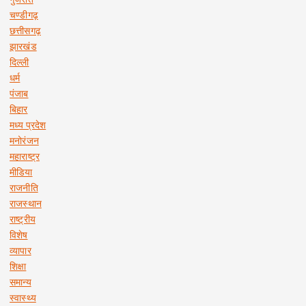
चण्डीगढ़
छत्तीसगढ़
झारखंड
दिल्ली
धर्म
पंजाब
बिहार
मध्य प्रदेश
मनोरंजन
महाराष्ट्र
मीडिया
राजनीति
राजस्थान
राष्ट्रीय
विशेष
व्यापार
शिक्षा
समान्य
स्वास्थ्य