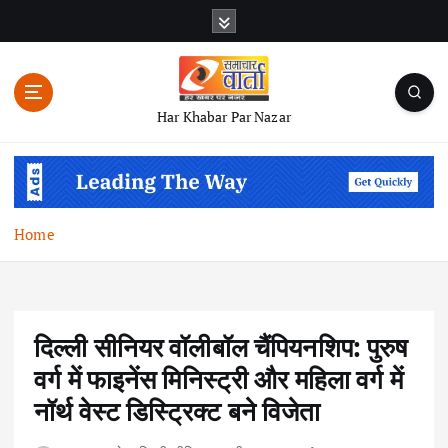
S
k
i
p
t
Har Khabar Par Nazar
o
c
o
n
t
Home
e
n
t
दिल्ली सीनियर वॉलीबॉल चैंपियनशिप: पुरुष
वर्ग में फाइनेंस मिनिस्ट्री और महिला वर्ग में
नॉर्थ वेस्ट डिस्ट्रिक्ट बने विजेता