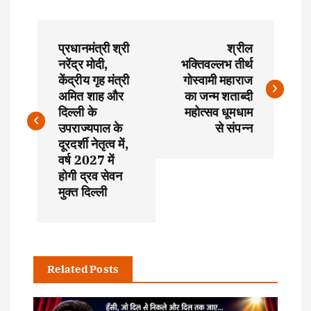
P
प्रधानमंत्री श्री
श्रील
o
नरेंद्र मोदी,
भक्तिवल्लभ तीर्थ
केंद्रीय गृह मंत्री
गोस्वामी महाराज
s
अमित शाह और
का जन्म शताब्दी
दिल्ली के
महोत्सव धूमधाम
t
उपराज्यपाल के
से संपन्न
दूरदर्शी नेतृत्व में,
वर्ष 2027 में
n
होगी द्रव सेवन
मुक्त दिल्ली
a
v
i
Related Posts
g