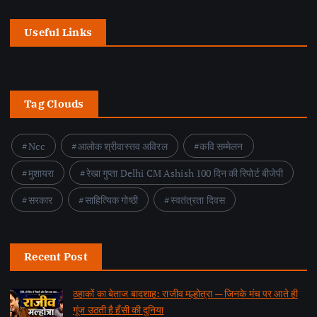
Useful Links
Tag Clouds
Ncc
आलोक श्रीवास्तव अविरल
कवि सम्मेलन
मुशायरा
रेखा गुप्ता Delhi CM Ashish 100 दिन की रिपोर्ट बीजेपी
सरकार
साहित्यिक गोष्ठी
स्वतंत्रता दिवस
Recent Post
ठहाकों का बेताज बादशाह: राजीव मल्होत्रा — जिनके मंच पर आते ही
गूंज उठती है हँसी की दुनिया