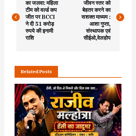
o
का जलवा: महिला
जीवन स्तर को
टीम को वर्ल्ड कप
बेहतर करने का
s
जीत पर BCCI
सशक्त माध्यम :
ने दी 51 करोड़
आशा गुप्ता,
t
रुपये की इनामी
संस्थापक एवं
राशि
सीईओ,वेलहोप
n
a
Related Posts
v
i
g
a