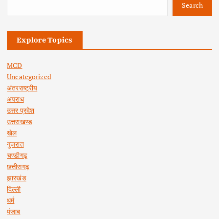
Search
Explore Topics
MCD
Uncategorized
अंतरराष्ट्रीय
अपराध
उत्तर प्रदेश
उत्तराखण्ड
खेल
गुजरात
चण्डीगढ़
छत्तीसगढ़
झारखंड
दिल्ली
धर्म
पंजाब