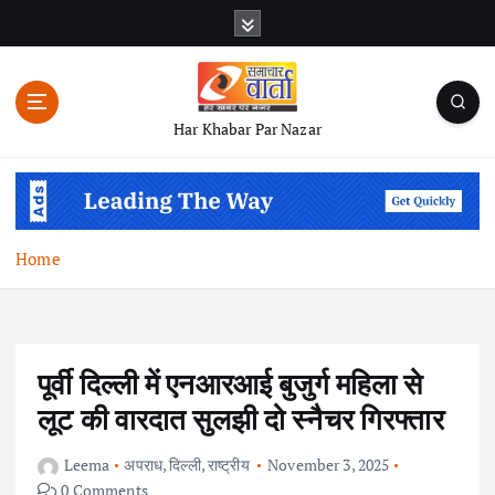
S
k
i
p
t
Har Khabar Par Nazar
o
c
o
n
t
Home
e
n
t
पूर्वी दिल्ली में एनआरआई बुजुर्ग महिला से
लूट की वारदात सुलझी दो स्नैचर गिरफ्तार
Leema
अपराध
,
दिल्ली
,
राष्ट्रीय
November 3, 2025
0 Comments