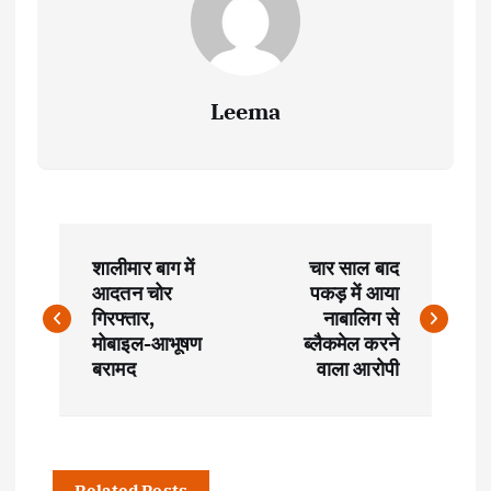
Leema
P
शालीमार बाग में
चार साल बाद
o
आदतन चोर
पकड़ में आया
गिरफ्तार,
नाबालिग से
s
मोबाइल-आभूषण
ब्लैकमेल करने
बरामद
वाला आरोपी
t
n
Related Posts