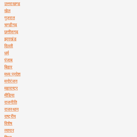
उत्तराखण्ड
खेल
गुजरात
चण्डीगढ़
छत्तीसगढ़
झारखंड
दिल्ली
धर्म
पंजाब
बिहार
मध्य प्रदेश
मनोरंजन
महाराष्ट्र
मीडिया
राजनीति
राजस्थान
राष्ट्रीय
विशेष
व्यापार