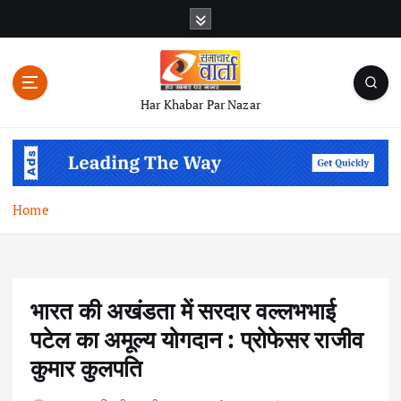
S
k
i
p
t
Har Khabar Par Nazar
o
c
o
n
t
Home
e
n
t
भारत की अखंडता में सरदार वल्लभभाई
पटेल का अमूल्य योगदान : प्रोफेसर राजीव
कुमार कुलपति