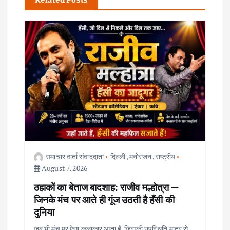
a
v
i
g
a
t
i
समाचार वार्ता संवाददाता
दिल्ली
,
मनोरंजन
,
राष्ट्रीय
August 7, 2026
o
ठहाकों का बेताज बादशाह: राजीव मल्होत्रा —
जिनके मंच पर आते ही गूंज उठती है हँसी की
n
दुनिया
जब भी मंच पर ऐसा कलाकार आता है, जिसकी उपस्थिति मात्र से