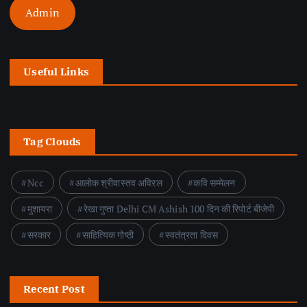
Admin
Useful Links
Tag Clouds
Ncc
आलोक श्रीवास्तव अविरल
कवि सम्मेलन
मुशायरा
रेखा गुप्ता Delhi CM Ashish 100 दिन की रिपोर्ट बीजेपी
सरकार
साहित्यिक गोष्ठी
स्वतंत्रता दिवस
Recent Post