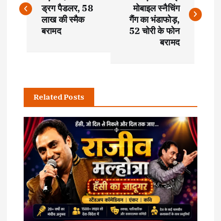
o
ड्रग पैडलर, 58
मोबाइल स्नैचिंग
s
लाख की स्मैक
गैंग का भंडाफोड़,
बरामद
52 चोरी के फोन
t
बरामद
n
a
Related Posts
v
i
g
a
t