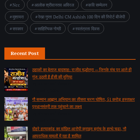
Ncc
आलोक श्रीवास्तव अविरल
कवि सम्मेलन
मुशायरा
रेखा गुप्ता Delhi CM Ashish 100 दिन की रिपोर्ट बीजेपी
सरकार
साहित्यिक गोष्ठी
स्वतंत्रता दिवस
Recent Post
ठहाकों का बेताज बादशाह: राजीव मल्होत्रा — जिनके मंच पर आते ही
गूंज उठती है हँसी की दुनिया
by समाचार वार्ता संवाददाता
August 7, 2026
गौ सम्मान आह्वान अभियान का तीसरा चरण घोषित, 51 करोड़ हस्ताक्षर
प्रधानमंत्री तक पहुंचाने का लक्ष्य
by समाचार वार्ता संवाददाता
August 7, 2026
दोहरे हत्याकांड का वांछित आरोपी क्राइम ब्रांच के हत्थे चढ़ा, नौ
आपराधिक मामलों में रहा है शामिल