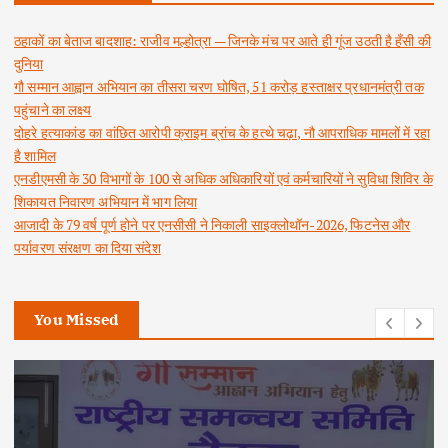
ठहाकों का बेताज बादशाह: राजीव मल्होत्रा — जिनके मंच पर आते ही गूंज उठती है हँसी की
दुनिया
गौ सम्मान आह्वान अभियान का तीसरा चरण घोषित, 51 करोड़ हस्ताक्षर प्रधानमंत्री तक
पहुंचाने का लक्ष्य
दोहरे हत्याकांड का वांछित आरोपी क्राइम ब्रांच के हत्थे चढ़ा, नौ आपराधिक मामलों में रहा
है शामिल
एनडीएमसी के 30 विभागों के 100 से अधिक अधिकारियों एवं कर्मचारियों ने सुविधा शिविर के
शिकायत निवारण अभियान में भाग लिया
आजादी के 79 वर्ष पूर्ण होने पर एनसीसी ने निकाली साइक्लोथॉन-2026, फिटनेस और
पर्यावरण संरक्षण का दिया संदेश
You Missed