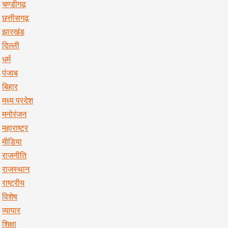
चण्डीगढ़
छत्तीसगढ़
झारखंड
दिल्ली
धर्म
पंजाब
बिहार
मध्य प्रदेश
मनोरंजन
महाराष्ट्र
मीडिया
राजनीति
राजस्थान
राष्ट्रीय
विशेष
व्यापार
शिक्षा