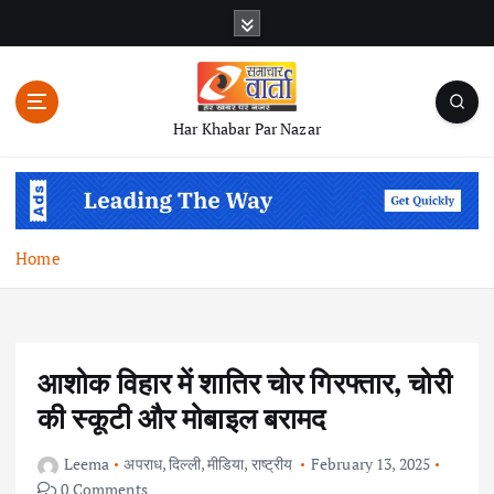
S
k
i
p
t
Har Khabar Par Nazar
o
c
o
n
t
Home
e
n
t
आशोक विहार में शातिर चोर गिरफ्तार, चोरी
की स्कूटी और मोबाइल बरामद
Leema
अपराध
,
दिल्ली
,
मीडिया
,
राष्ट्रीय
February 13, 2025
0 Comments