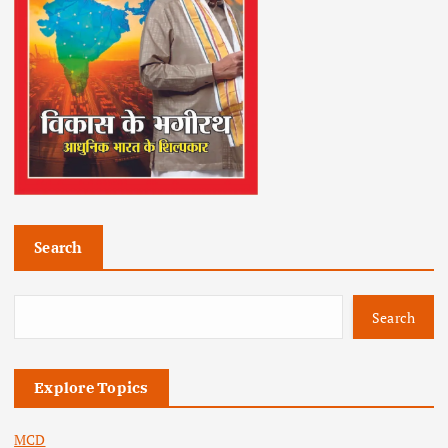
Search
Search
Explore Topics
MCD