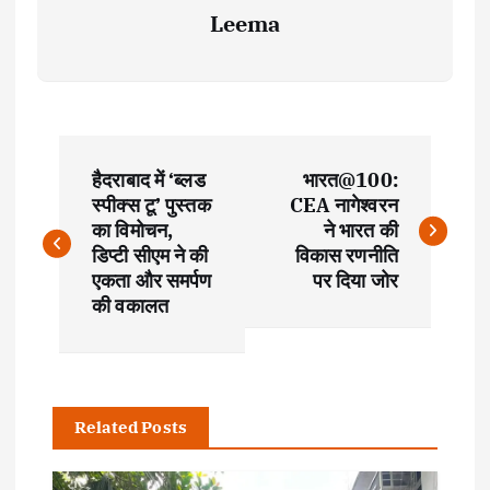
Leema
P
हैदराबाद में ‘ब्लड
भारत@100:
o
स्पीक्स टू’ पुस्तक
CEA नागेश्वरन
का विमोचन,
ने भारत की
s
डिप्टी सीएम ने की
विकास रणनीति
एकता और समर्पण
पर दिया जोर
t
की वकालत
n
a
Related Posts
v