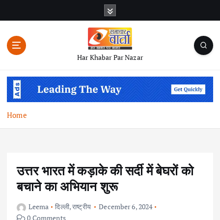
S
k
i
p
t
Har Khabar Par Nazar
o
c
o
n
t
Home
e
n
t
उत्तर भारत में कड़ाके की सर्दी में बेघरों को
बचाने का अभियान शुरू
Leema
दिल्ली
,
राष्ट्रीय
December 6, 2024
0 Comments