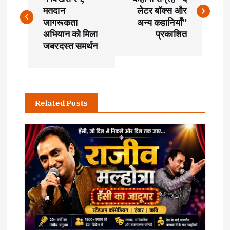
o
मतदान
लेटर बॉक्स और
s
जागरूकता
अन्य कहानियाँ”
अभियान को मिला
प्रकाशित
t
जबरदस्त समर्थन
n
a
Related Posts
v
i
g
a
t