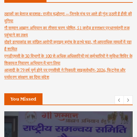
ठहाकों का बेताज बादशाह: राजीव मल्होत्रा — जिनके मंच पर आते ही गूंज उठती है हँसी की
दुनिया
गौ सम्मान आह्वान अभियान का तीसरा चरण घोषित, 51 करोड़ हस्ताक्षर प्रधानमंत्री तक
पहुंचाने का लक्ष्य
दोहरे हत्याकांड का वांछित आरोपी क्राइम ब्रांच के हत्थे चढ़ा, नौ आपराधिक मामलों में रहा
है शामिल
एनडीएमसी के 30 विभागों के 100 से अधिक अधिकारियों एवं कर्मचारियों ने सुविधा शिविर के
शिकायत निवारण अभियान में भाग लिया
आजादी के 79 वर्ष पूर्ण होने पर एनसीसी ने निकाली साइक्लोथॉन-2026, फिटनेस और
पर्यावरण संरक्षण का दिया संदेश
You Missed