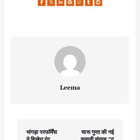
Leema
P
भांगड़ा परफॉर्मेंस
चारू गुप्ता की नई
ने बिखेरा रंग,
कहानी संग्रह “द