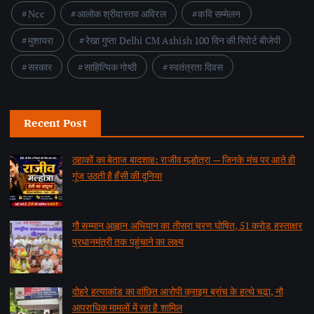
Ncc
आलोक श्रीवास्तव अविरल
कवि सम्मेलन
मुशायरा
रेखा गुप्ता Delhi CM Ashish 100 दिन की रिपोर्ट बीजेपी
सरकार
साहित्यिक गोष्ठी
स्वतंत्रता दिवस
Recent Post
ठहाकों का बेताज बादशाह: राजीव मल्होत्रा — जिनके मंच पर आते ही
गूंज उठती है हँसी की दुनिया
by समाचार वार्ता संवाददाता
August 7, 2026
गौ सम्मान आह्वान अभियान का तीसरा चरण घोषित, 51 करोड़ हस्ताक्षर
प्रधानमंत्री तक पहुंचाने का लक्ष्य
by समाचार वार्ता संवाददाता
August 7, 2026
दोहरे हत्याकांड का वांछित आरोपी क्राइम ब्रांच के हत्थे चढ़ा, नौ
आपराधिक मामलों में रहा है शामिल