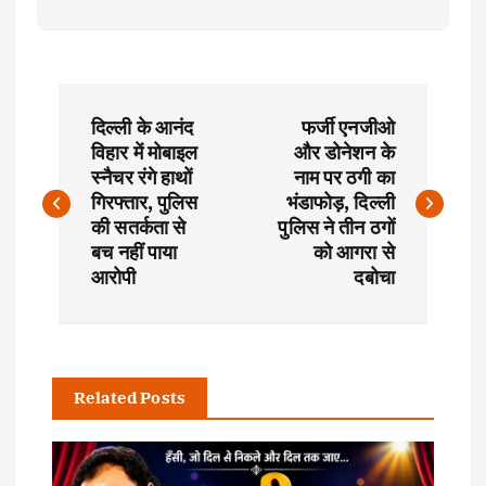
P
दिल्ली के आनंद
फर्जी एनजीओ
o
विहार में मोबाइल
और डोनेशन के
स्नैचर रंगे हाथों
नाम पर ठगी का
s
गिरफ्तार, पुलिस
भंडाफोड़, दिल्ली
की सतर्कता से
पुलिस ने तीन ठगों
t
बच नहीं पाया
को आगरा से
आरोपी
दबोचा
n
a
Related Posts
v
i