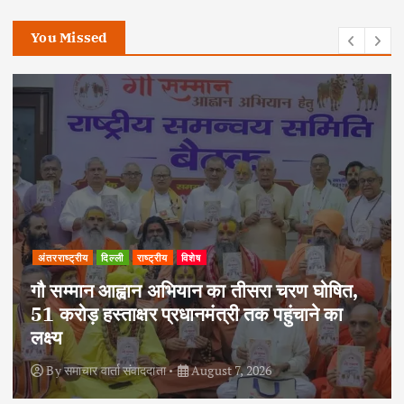
You Missed
अपराध
दिल्ली
राष्ट्रीय
दोहरे हत्याकांड का वांछित आरोपी क्राइम ब्रांच के
हत्थे चढ़ा, नौ आपराधिक मामलों में रहा है शामिल
By
समाचार वार्ता संवाददाता
August 6, 2026