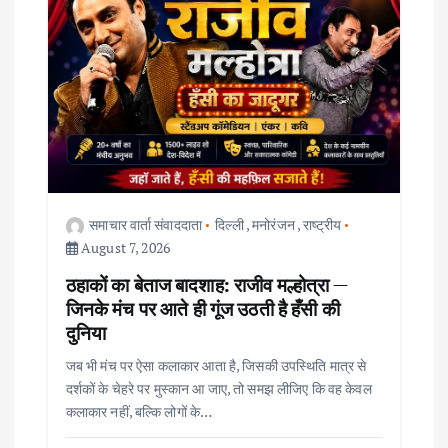
g
a
t
i
o
समाचार वार्ता संवाददाता
दिल्ली
,
मनोरंजन
,
राष्ट्रीय
August 7, 2026
n
ठहाकों का बेताज बादशाह: राजीव मल्होत्रा —
जिनके मंच पर आते ही गूंज उठती है हँसी की
दुनिया
जब भी मंच पर ऐसा कलाकार आता है, जिसकी उपस्थिति मात्र से
दर्शकों के चेहरे पर मुस्कान आ जाए, तो समझ लीजिए कि वह केवल
कलाकार नहीं, बल्कि लोगों के…