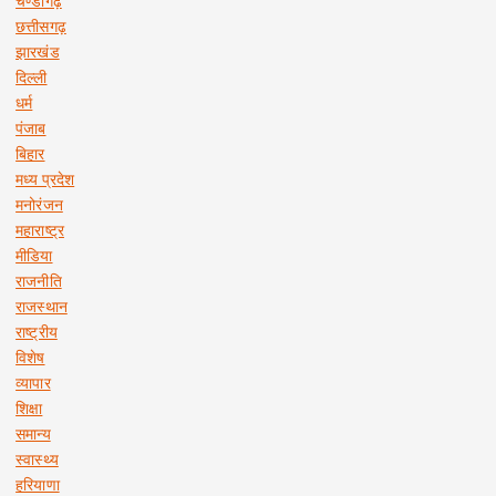
चण्डीगढ़
छत्तीसगढ़
झारखंड
दिल्ली
धर्म
पंजाब
बिहार
मध्य प्रदेश
मनोरंजन
महाराष्ट्र
मीडिया
राजनीति
राजस्थान
राष्ट्रीय
विशेष
व्यापार
शिक्षा
समान्य
स्वास्थ्य
हरियाणा