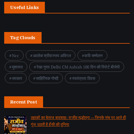
Useful Links
Tag Clouds
Ncc
आलोक श्रीवास्तव अविरल
कवि सम्मेलन
मुशायरा
रेखा गुप्ता Delhi CM Ashish 100 दिन की रिपोर्ट बीजेपी
सरकार
साहित्यिक गोष्ठी
स्वतंत्रता दिवस
Recent Post
ठहाकों का बेताज बादशाह: राजीव मल्होत्रा — जिनके मंच पर आते ही
गूंज उठती है हँसी की दुनिया
by समाचार वार्ता संवाददाता