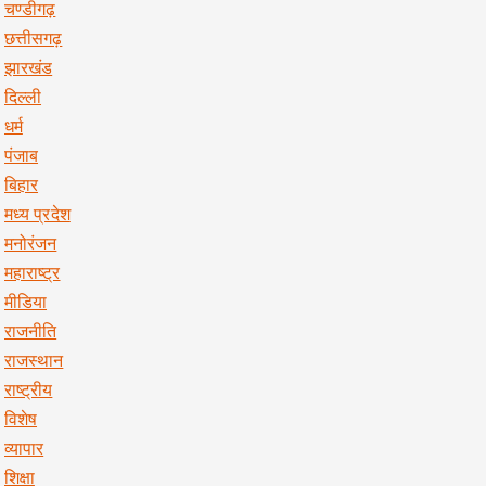
चण्डीगढ़
छत्तीसगढ़
झारखंड
दिल्ली
धर्म
पंजाब
बिहार
मध्य प्रदेश
मनोरंजन
महाराष्ट्र
मीडिया
राजनीति
राजस्थान
राष्ट्रीय
विशेष
व्यापार
शिक्षा