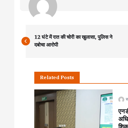
P
12 घंटे में रात की चोरी का खुलासा, पुलिस ने
o
दबोचा आरोपी
s
t
Related Posts
n
स
a
एनड
अधिक
शिक