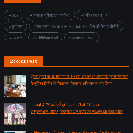
Ncc
आलोक श्रीवास्तव अविरल
कवि सम्मेलन
मुशायरा
रेखा गुप्ता Delhi CM Ashish 100 दिन की रिपोर्ट बीजेपी
सरकार
साहित्यिक गोष्ठी
स्वतंत्रता दिवस
Recent Post
एनडीएमसी के 30 विभागों के 100 से अधिक अधिकारियों एवं कर्मचारियों
ने सुविधा शिविर के शिकायत निवारण अभियान में भाग लिया
by समाचार वार्ता संवाददाता
August 2, 2026
आजादी के 79 वर्ष पूर्ण होने पर एनसीसी ने निकाली
साइक्लोथॉन-2026, फिटनेस और पर्यावरण संरक्षण का दिया संदेश
by समाचार वार्ता संवाददाता
August 2, 2026
साहित्य समाज और प्रशासन के बीच विश्वास का सेतु है : आलोक