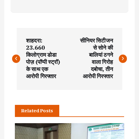
P
शाहदरा:
सीनियर सिटीजन
o
23.660
से सोने की
किलोग्राम डोडा
बालियां ठगने
s
पोज़ (पॉप्पी स्ट्रॉ)
वाला गिरोह
के साथ एक
दबोचा, तीन
t
आरोपी गिरफ्तार
आरोपी गिरफ्तार
n
a
Related Posts
v