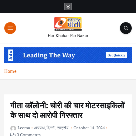
S
k
i
p
t
Har Khabar Par Nazar
o
c
o
n
t
Home
e
n
t
गीता कॉलोनी: चोरी की चार मोटरसाइकिलों
के साथ दो आरोपी गिरफ्तार
Leema
अपराध
,
दिल्ली
,
राष्ट्रीय
October 14, 2024
0 Comments