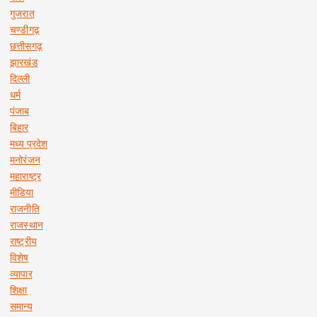
गुजरात
चण्डीगढ़
छत्तीसगढ़
झारखंड
दिल्ली
धर्म
पंजाब
बिहार
मध्य प्रदेश
मनोरंजन
महाराष्ट्र
मीडिया
राजनीति
राजस्थान
राष्ट्रीय
विशेष
व्यापार
शिक्षा
समान्य