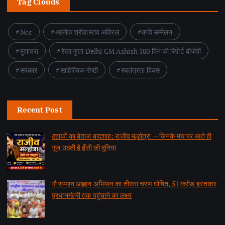
Tag Clouds
Ncc
आलोक श्रीवास्तव अविरल
कवि सम्मेलन
मुशायरा
रेखा गुप्ता Delhi CM Ashish 100 दिन की रिपोर्ट बीजेपी
सरकार
साहित्यिक गोष्ठी
स्वतंत्रता दिवस
Recent Post
ठहाकों का बेताज बादशाह: राजीव मल्होत्रा — जिनके मंच पर आते ही
गूंज उठती है हँसी की दुनिया
by समाचार वार्ता संवाददाता
August 7, 2026
गौ सम्मान आह्वान अभियान का तीसरा चरण घोषित, 51 करोड़ हस्ताक्षर
प्रधानमंत्री तक पहुंचाने का लक्ष्य
by समाचार वार्ता संवाददाता
August 7, 2026