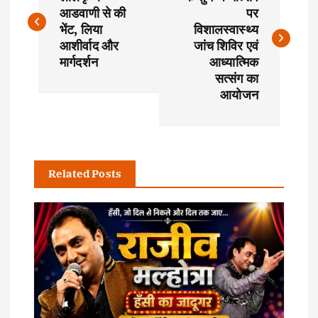
o
आडवाणी से की
पर
s
भेंट, लिया
विशालस्वास्थ्य
आशीर्वाद और
जांच शिविर एवं
t
मार्गदर्शन
आध्यात्मिक
सत्संग का
आयोजन
n
a
v
Related Posts
i
g
a
t