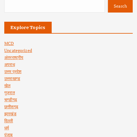
Search
Explore Topics
MCD
Uncategorized
अंतरराष्ट्रीय
अपराध
उत्तर प्रदेश
उत्तराखण्ड
खेल
गुजरात
चण्डीगढ़
छत्तीसगढ़
झारखंड
दिल्ली
धर्म
पंजाब