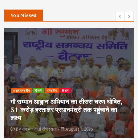
You Missed
अपराध
दिल्ली
राष्ट्रीय
दोहरे हत्याकांड का वांछित आरोपी क्राइम ब्रांच के
हत्थे चढ़ा, नौ आपराधिक मामलों में रहा है शामिल
By
समाचार वार्ता संवाददाता
August 6, 2026