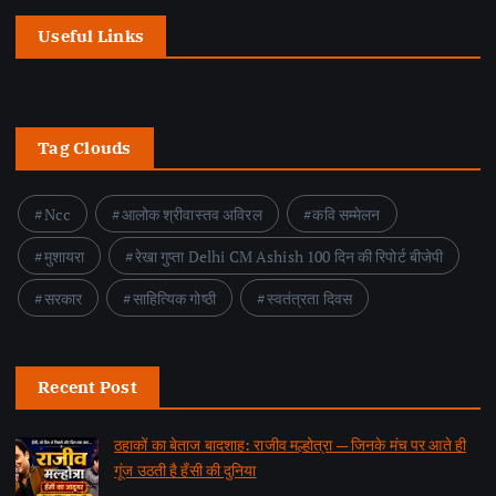
Useful Links
Tag Clouds
Ncc
आलोक श्रीवास्तव अविरल
कवि सम्मेलन
मुशायरा
रेखा गुप्ता Delhi CM Ashish 100 दिन की रिपोर्ट बीजेपी
सरकार
साहित्यिक गोष्ठी
स्वतंत्रता दिवस
Recent Post
ठहाकों का बेताज बादशाह: राजीव मल्होत्रा — जिनके मंच पर आते ही
गूंज उठती है हँसी की दुनिया
by समाचार वार्ता संवाददाता