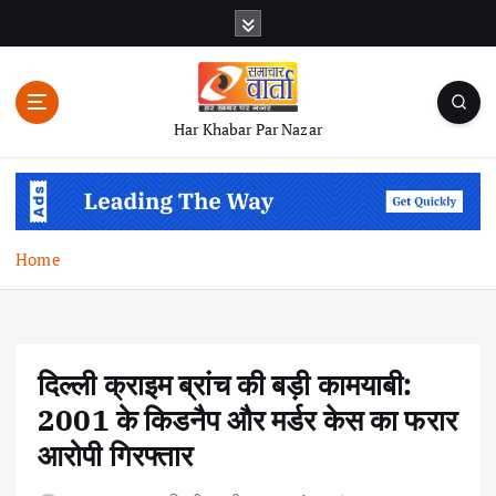
S
k
i
p
t
Har Khabar Par Nazar
o
c
o
n
t
Home
e
n
t
दिल्ली क्राइम ब्रांच की बड़ी कामयाबी:
2001 के किडनैप और मर्डर केस का फरार
आरोपी गिरफ्तार