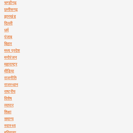
चण्डीगढ़
छत्तीसगढ़
झारखंड
दिल्ली
धर्म
पंजाब
बिहार
मध्य प्रदेश
मनोरंजन
महाराष्ट्र
मीडिया
राजनीति
राजस्थान
राष्ट्रीय
विशेष
व्यापार
शिक्षा
समान्य
स्वास्थ्य
हरियाणा