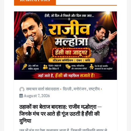
v
i
g
a
t
i
समाचार वार्ता संवाददाता
दिल्ली
,
मनोरंजन
,
राष्ट्रीय
o
August 7, 2026
ठहाकों का बेताज बादशाह: राजीव मल्होत्रा —
n
जिनके मंच पर आते ही गूंज उठती है हँसी की
दुनिया
जब भी मंच पर ऐसा कलाकार आता है, जिसकी उपस्थिति मात्र से