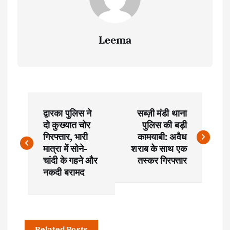
Leema
P
द्वारका पुलिस ने
सब्ज़ी मंडी थाना
o
दो कुख्यात चोर
पुलिस की बड़ी
गिरफ्तार, भारी
कामयाबी: अवैध
s
मात्रा में सोने-
शराब के साथ एक
चांदी के गहने और
तस्कर गिरफ्तार
t
नकदी बरामद
n
a
Related Posts