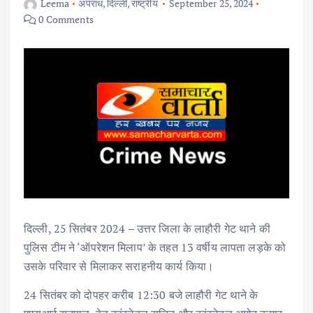
Leema
अपराध
,
दिल्ली
,
राष्ट्रीय
September 25, 2024
0 Comments
दिल्ली, 25 सितंबर 2024 – उत्तर जिला के लाहौरी गेट थाने की
पुलिस टीम ने ‘ऑपरेशन मिलाप’ के तहत 13 वर्षीय लापता लड़के को
उसके परिवार से मिलाकर सराहनीय कार्य किया।
24 सितंबर को दोपहर करीब 12:30 बजे लाहौरी गेट थाने के