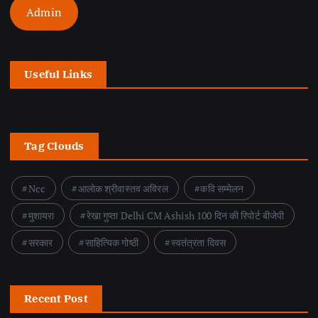
Admin
Useful Links
Tag Clouds
Ncc
आलोक श्रीवास्तव अविरल
कवि सम्मेलन
मुशायरा
रेखा गुप्ता Delhi CM Ashish 100 दिन की रिपोर्ट बीजेपी
सरकार
साहित्यिक गोष्ठी
स्वतंत्रता दिवस
Recent Post