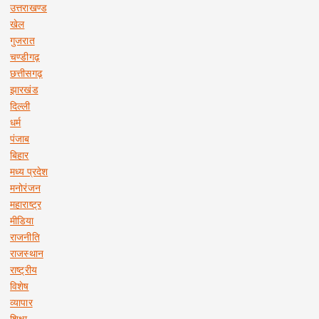
उत्तराखण्ड
खेल
गुजरात
चण्डीगढ़
छत्तीसगढ़
झारखंड
दिल्ली
धर्म
पंजाब
बिहार
मध्य प्रदेश
मनोरंजन
महाराष्ट्र
मीडिया
राजनीति
राजस्थान
राष्ट्रीय
विशेष
व्यापार
शिक्षा