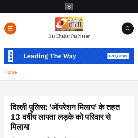
S
k
i
p
t
Har Khabar Par Nazar
o
c
o
n
t
Home
e
n
t
दिल्ली पुलिस: ‘ऑपरेशन मिलाप’ के तहत
13 वर्षीय लापता लड़के को परिवार से
मिलाया