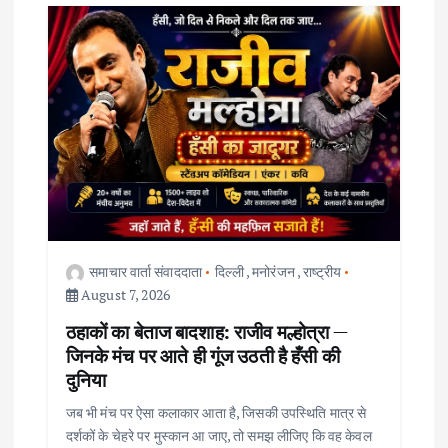
i
g
a
t
i
o
समाचार वार्ता संवाददाता
दिल्ली
,
मनोरंजन
,
राष्ट्रीय
August 7, 2026
n
ठहाकों का बेताज बादशाह: राजीव मल्होत्रा —
जिनके मंच पर आते ही गूंज उठती है हँसी की
दुनिया
जब भी मंच पर ऐसा कलाकार आता है, जिसकी उपस्थिति मात्र से
दर्शकों के चेहरे पर मुस्कान आ जाए, तो समझ लीजिए कि वह केवल