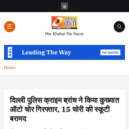
S
k
i
p
t
Har Khabar Par Nazar
o
c
o
n
t
Home
e
n
t
दिल्ली पुलिस क्राइम ब्रांच ने किया कुख्यात
ऑटो चोर गिरफ्तार, 15 चोरी की स्कूटी
बरामद