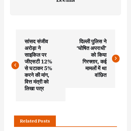
P
सांसद संजीव
दिल्ली पुलिस ने
o
अरोड़ा ने
‘घोषित अपराधी’
साइकिल पर
को किया
s
जीएसटी 12%
गिरफ्तार, कई
से घटाकर 5%
मामलों में था
t
करने की मांग,
वांछित
वित्त मंत्री को
लिखा पत्र
n
a
v
Related Posts