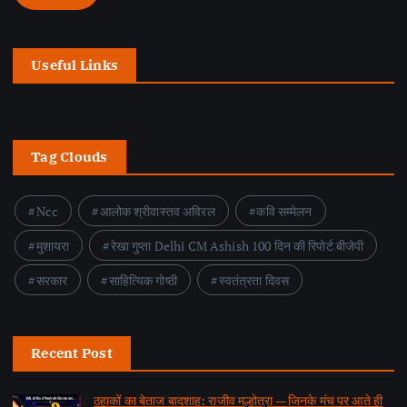
Useful Links
Tag Clouds
Ncc
आलोक श्रीवास्तव अविरल
कवि सम्मेलन
मुशायरा
रेखा गुप्ता Delhi CM Ashish 100 दिन की रिपोर्ट बीजेपी
सरकार
साहित्यिक गोष्ठी
स्वतंत्रता दिवस
Recent Post
ठहाकों का बेताज बादशाह: राजीव मल्होत्रा — जिनके मंच पर आते ही