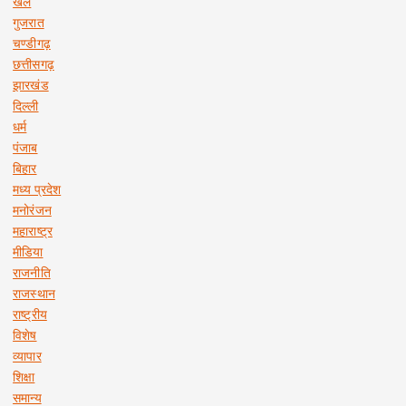
खेल
गुजरात
चण्डीगढ़
छत्तीसगढ़
झारखंड
दिल्ली
धर्म
पंजाब
बिहार
मध्य प्रदेश
मनोरंजन
महाराष्ट्र
मीडिया
राजनीति
राजस्थान
राष्ट्रीय
विशेष
व्यापार
शिक्षा
समान्य