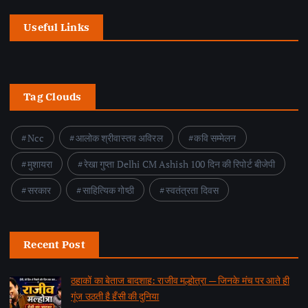
Useful Links
Tag Clouds
Ncc
आलोक श्रीवास्तव अविरल
कवि सम्मेलन
मुशायरा
रेखा गुप्ता Delhi CM Ashish 100 दिन की रिपोर्ट बीजेपी
सरकार
साहित्यिक गोष्ठी
स्वतंत्रता दिवस
Recent Post
ठहाकों का बेताज बादशाह: राजीव मल्होत्रा — जिनके मंच पर आते ही
गूंज उठती है हँसी की दुनिया