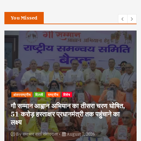
You Missed
अपराध
दिल्ली
राष्ट्रीय
दोहरे हत्याकांड का वांछित आरोपी क्राइम ब्रांच के
हत्थे चढ़ा, नौ आपराधिक मामलों में रहा है शामिल
By
समाचार वार्ता संवाददाता
August 6, 2026