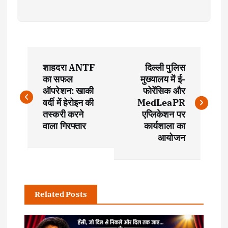
P
शाहदरा ANTF
दिल्ली पुलिस
o
का सफल
मुख्यालय में ई-
ऑपरेशन: खाकी
फोरेंसिक और
s
वर्दी में हेरोइन की
MedLeaPR
तस्करी करने
एप्लिकेशन पर
t
वाला गिरफ्तार
कार्यशाला का
आयोजन
n
a
Related Posts
v