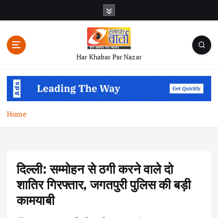
S
k
i
p
t
Har Khabar Par Nazar
o
c
o
n
t
Home
e
n
t
दिल्ली: सम्मोहन से ठगी करने वाले दो
शातिर गिरफ्तार, जगतपुरी पुलिस की बड़ी
कामयाबी