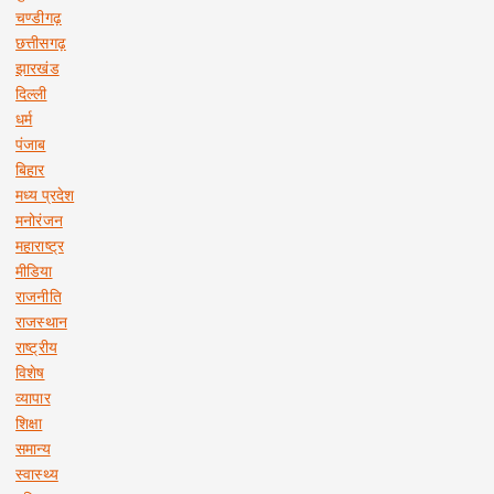
चण्डीगढ़
छत्तीसगढ़
झारखंड
दिल्ली
धर्म
पंजाब
बिहार
मध्य प्रदेश
मनोरंजन
महाराष्ट्र
मीडिया
राजनीति
राजस्थान
राष्ट्रीय
विशेष
व्यापार
शिक्षा
समान्य
स्वास्थ्य