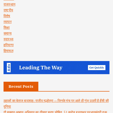
राजस्थान
राष्ट्रीय
विशेष
व्यापार
शिक्षा
समान्य
स्वास्थ्य
हरियाणा
हिमाचल
Recent Posts
ठहाकों का बेताज बादशाह: राजीव मल्होत्रा — जिनके मंच पर आते ही गूंज उठती है हँसी की
दुनिया
गौ सम्मान आह्वान अभियान का तीसरा चरण घोषित, 51 करोड़ हस्ताक्षर प्रधानमंत्री तक