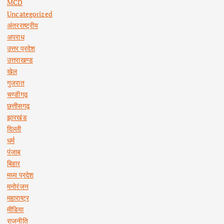
MCD
Uncategorized
अंतरराष्ट्रीय
अपराध
उत्तर प्रदेश
उत्तराखण्ड
खेल
गुजरात
चण्डीगढ़
छत्तीसगढ़
झारखंड
दिल्ली
धर्म
पंजाब
बिहार
मध्य प्रदेश
मनोरंजन
महाराष्ट्र
मीडिया
राजनीति