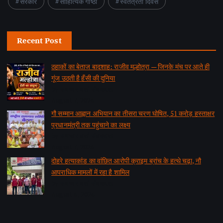
सरकार
साहित्यिक गोष्ठी
स्वतंत्रता दिवस
Recent Post
ठहाकों का बेताज बादशाह: राजीव मल्होत्रा — जिनके मंच पर आते ही
गूंज उठती है हँसी की दुनिया
by समाचार वार्ता संवाददाता
August 7, 2026
गौ सम्मान आह्वान अभियान का तीसरा चरण घोषित, 51 करोड़ हस्ताक्षर
प्रधानमंत्री तक पहुंचाने का लक्ष्य
by समाचार वार्ता संवाददाता
August 7, 2026
दोहरे हत्याकांड का वांछित आरोपी क्राइम ब्रांच के हत्थे चढ़ा, नौ
आपराधिक मामलों में रहा है शामिल
by समाचार वार्ता संवाददाता
August 6, 2026