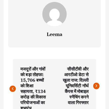
Leema
P
मजदूरों और गांवों
सीसीटीवी और
o
को बड़ा तोहफा:
आरटीओ डेटा से
15,706 बच्चों
खुला राज: दिल्ली
s
को शिक्षा
यूनिवर्सिटी नॉर्थ
सहायता, ₹134
कैंपस में मोबाइल
t
करोड़ की विकास
स्नैचिंग करने
परियोजनाओं का
वाला गिरफ्तार
शुभारंभ