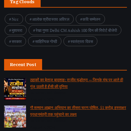
Tag Clouds
Ncc
आलोक श्रीवास्तव अविरल
कवि सम्मेलन
मुशायरा
रेखा गुप्ता Delhi CM Ashish 100 दिन की रिपोर्ट बीजेपी
सरकार
साहित्यिक गोष्ठी
स्वतंत्रता दिवस
Recent Post
ठहाकों का बेताज बादशाह: राजीव मल्होत्रा — जिनके मंच पर आते ही
गूंज उठती है हँसी की दुनिया
by समाचार वार्ता संवाददाता
August 7, 2026
गौ सम्मान आह्वान अभियान का तीसरा चरण घोषित, 51 करोड़ हस्ताक्षर
प्रधानमंत्री तक पहुंचाने का लक्ष्य
by समाचार वार्ता संवाददाता
August 7, 2026