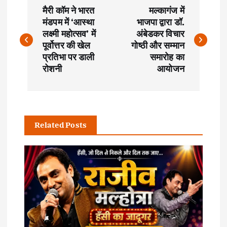
P
मैरी कॉम ने भारत
मल्कागंज में
o
मंडपम में ‘आस्था
भाजपा द्वारा डॉ.
लक्ष्मी महोत्सव’ में
अंबेडकर विचार
s
पूर्वोत्तर की खेल
गोष्ठी और सम्मान
प्रतिभा पर डाली
समारोह का
t
रोशनी
आयोजन
n
a
Related Posts
v
i
g
a