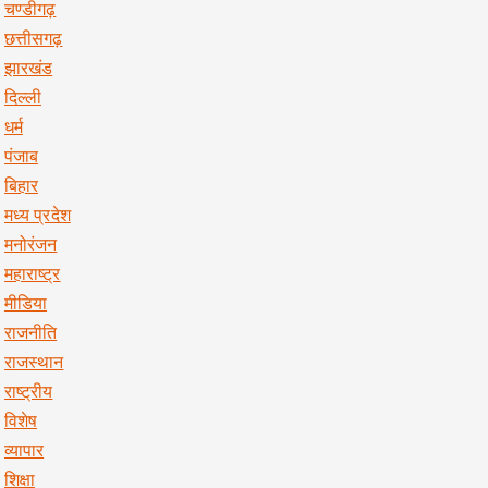
चण्डीगढ़
छत्तीसगढ़
झारखंड
दिल्ली
धर्म
पंजाब
बिहार
मध्य प्रदेश
मनोरंजन
महाराष्ट्र
मीडिया
राजनीति
राजस्थान
राष्ट्रीय
विशेष
व्यापार
शिक्षा