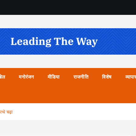
खेल
मनोरंजन
मीडिया
राजनीति
विशेष
व्यापा
्थे चढ़ा