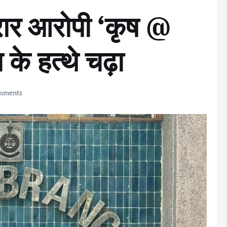
रार आरोपी ‘कृष @
 के हत्थे चढ़ा
mments